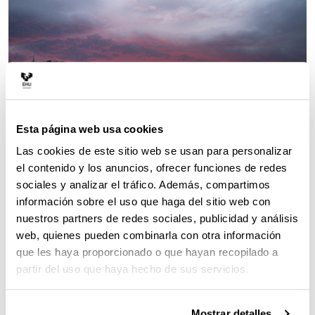
Esta página web usa cookies
Las cookies de este sitio web se usan para personalizar
el contenido y los anuncios, ofrecer funciones de redes
: Donostia / San Sebastián.
: 9 de
DÓNDE
CUÁNDO
sociales y analizar el tráfico. Además, compartimos
mayo de 2020.
: Iñaki Munain. EHUalumni.
QUIÉN
información sobre el uso que haga del sitio web con
Escuela de Ingeniería de Gipuzkoa.
nuestros partners de redes sociales, publicidad y análisis
web, quienes pueden combinarla con otra información
que les haya proporcionado o que hayan recopilado a
Luces del atardecer en la desembocadura del
partir del uso que haya hecho de sus servicios.
Urumea
Apenas había comenzado mayo, y ya parecía
Mostrar detalles