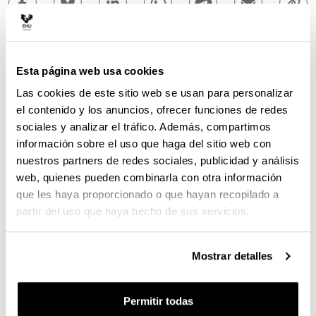
Esta página web usa cookies
Las cookies de este sitio web se usan para personalizar
el contenido y los anuncios, ofrecer funciones de redes
sociales y analizar el tráfico. Además, compartimos
información sobre el uso que haga del sitio web con
nuestros partners de redes sociales, publicidad y análisis
web, quienes pueden combinarla con otra información
que les haya proporcionado o que hayan recopilado a
partir del uso que haya hecho de sus servicios.
El pasado 6 de marzo falleció nuestra querida amiga
Mostrar detalles
y compañera Cristina Olender, estudiante de
Medicina en la UPV/EHU.
Permitir todas
Cris siempre ha sido sinónimo de fuerza, valentía,