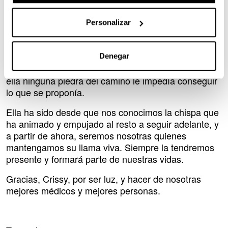
amor y alegría. Nadie que haya tenido la suerte de
conocerla ha quedado indiferente. Su sonrisa era de
Personalizar
esas que provocaban que tu mundo diera un vuelco.
Su historia de incansable lucha sirve de recuerdo de
la fuerza que puede albergar una persona, cuando
Denegar
su motivación son las ganas y la ilusión. Porque a
ella ninguna piedra del camino le impedía conseguir
lo que se proponía.
Ella ha sido desde que nos conocimos la chispa que
ha animado y empujado al resto a seguir adelante, y
a partir de ahora, seremos nosotras quienes
mantengamos su llama viva. Siempre la tendremos
presente y formará parte de nuestras vidas.
Gracias, Crissy, por ser luz, y hacer de nosotras
mejores médicos y mejores personas.