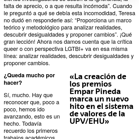
falta de aprecio, o a que resulta incómoda”. Cuando
le preguntó a qué se debía esta incomodidad, Teresa
no dudó en responderle así: “Proporciona un marco
teórico y metodológico para analizar realidades,
descubrir desigualdades y proponer cambios”. ¡Qué
gran lección! Ahora nos damos cuenta que la crítica
queer o con perspectiva LGTBI+ va en esa misma
línea: analizar realidades, descubrir desigualdades y
proponer cambios.
¿Queda mucho por
«La creación de
hacer?
los premios
Empar Pineda
Sí, mucho. Hay que
marca un nuevo
reconocer que, poco a
hito en el sistema
poco, hemos ido
de valores de la
avanzando, esto es un
UPV/EHU»
hecho. Todavía
recuerdo los primeros
trabajos académicos