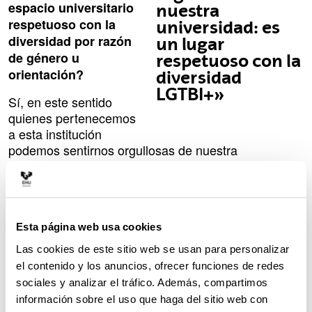
espacio universitario
nuestra
respetuoso con la
universidad: es
diversidad por razón
un lugar
de género u
respetuoso con la
orientación?
diversidad
LGTBI+»
Sí, en este sentido
quienes pertenecemos
a esta institución
podemos sentirnos orgullosas de nuestra
universidad. Considero que nuestra universidad es
un lugar respetuoso con la diversidad LGTBI+.
Siempre hay alguna excepción, pero no deja de ser
eso, algún caso aislado y sin mayor trascendencia.
Hemos tenido la suerte de que la UPV/EHU contara
Esta página web usa cookies
con algunas pioneras a la hora de incorporar, y de
Las cookies de este sitio web se usan para personalizar
forma interdisciplinar, los estudios de la mujer,
el contenido y los anuncios, ofrecer funciones de redes
llamados de género después, y que además
sociales y analizar el tráfico. Además, compartimos
lucharan por la igualdad en todos los ámbitos,
información sobre el uso que haga del sitio web con
incluso los internos, de la propia institución.