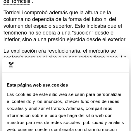
de Torricelli
”.
Torricelli comprobó además que la altura de la
columna no dependía de la forma del tubo ni del
volumen del espacio superior. Esto indicaba que el
fenómeno no se debía a una “succión” desde el
interior, sino a una presión ejercida desde el exterior.
La explicación era revolucionaria: el mercurio se
sostenía porque el aire que nos rodea tiene peso. La
atmósfera ejerce presión sobre la superficie del
mercurio del recipiente, empujándolo hacia el interior
del tubo.
Esta página web usa cookies
Había nacido el primer barómetro.
Las cookies de este sitio web se usan para personalizar
En busca del vacío
el contenido y los anuncios, ofrecer funciones de redes
El resultado fue confirmado pocos años después por
sociales y analizar el tráfico. Además, compartimos
Blaise Pascal. En 1648, su cuñado Florin Périer
información sobre el uso que haga del sitio web con
ascendió al
Puy de Dôme
, en el centro de Francia,
nuestros partners de redes sociales, publicidad y análisis
con un barómetro. Observó que la altura de la
web, quienes pueden combinarla con otra información