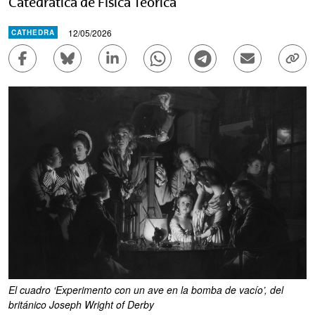
Catedrática de Física Teórica
12/05/2026
CATHEDRA
Compartir en Facebook - (Abre una nueva ventana)
Compartir en Bluesky - (Abre una nueva ve
Compartir en Linkedin - (Abre una 
Compartir en Whatsapp - (A
Compartir en Telegr
Enviar por c
Copi
El cuadro ‘Experimento con un ave en la bomba de vacío’, del
británico Joseph Wright of Derby