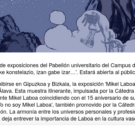
ipción
 de exposiciones del Pabellón universitario del Campus 
eke konstelazio, izan gabe izar…'. Estará abierta al públi
ibirse en Gipuzkoa y Bizkaia, la exposición 'Mikel Laboa
 Álava. Esta muestra itinerante, impulsada por la Cáted
nte Mikel Laboa coincidiendo con el 15 aniversario de su
Yo no soy Mikel Laboa', también promovido por la Cátedra
ión. La armonía entre los universos personales y profes
 deja entrever la importancia de Laboa en la cultura va
 'Yo no soy Mikel Laboa', presentado en la última edición