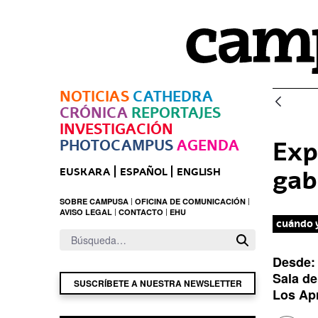
Saltar al contenido principal
NOTICIAS
CATHEDRA
CRÓNICA
REPORTAJES
INVESTIGACIÓN
PHOTOCAMPUS
AGENDA
Exp
gab
EUSKARA
ESPAÑOL
ENGLISH
SOBRE CAMPUSA
OFICINA DE COMUNICACIÓN
AVISO LEGAL
CONTACTO
EHU
cuándo 
Desde
l
Sala de
SUSCRÍBETE A NUESTRA NEWSLETTER
u
Los Apr
g
a
r