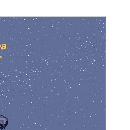
na)
va ventana)
a nueva ventana)
ico - (Abre una nueva ventana)
re una nueva ventana)