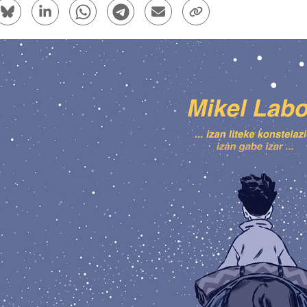
rtir en Facebook - (Abre una nueva ventana)
Compartir en Bluesky - (Abre una nueva ventana)
Compartir en Linkedin - (Abre una nueva venta
Compartir en Whatsapp - (Abre una nue
Compartir en Telegram - (Abre un
Enviar por correo electrón
Copiar enlace - (Ab