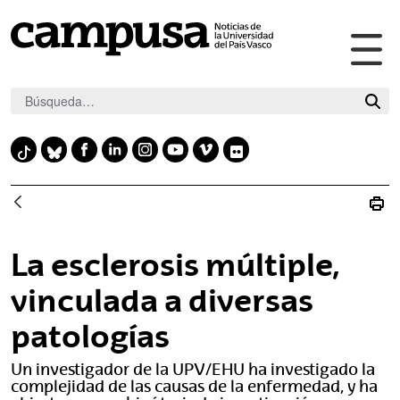
Abr
Saltar al contenido principal
me
pri
F
L
I
Y
V
F
T
B
a
i
n
o
i
l
i
l
c
n
s
u
m
i
k
u
e
k
t
t
e
c
t
e
b
e
a
u
o
k
o
s
La esclerosis múltiple,
o
d
g
b
r
k
k
o
i
r
e
vinculada a diversas
y
k
n
a
patologías
m
Un investigador de la UPV/EHU ha investigado la
complejidad de las causas de la enfermedad, y ha