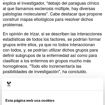
explica el investigador, "debajo del paraguas clínico
al que llamamos esclerosis múltiple, hay diversas
patologías moleculares". Cabe destacar que propone
construir mapas etiológicos para resolver dichos
problemas.
En opinión de Irizar, si se describen las interacciones
estadísticas de todos los factores, se podrían formar
grupos entre ellos, ya que no todos interaccionan
con todos, y, se podrían utilizar dichos grupos para
definir subgrupos de la enfermedad así como para
clasificar a los enfermos en grupos mucho más
homogéneos. "Todo ello incrementaría las
posibilidades de investigación", ha concluido.
En las investigaciones realizadas hasta ahora, la
tendencia ha sido investigar sistemas biológicos
pequeños con gran precisión. "Pero si no integramos
toda esa información parcial en marcos globales,
Esta página web usa cookies
nunca llegaremos a entender el sistema en su