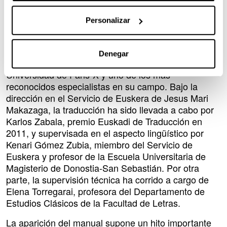
contemporáneas.
Personalizar
En este contexto, se ha traducido al euskera y
publicado por el Servicio de Publicaciones de la
UPV/EHU el manual de Historia de Roma escrito por
Denegar
P. Le Roux, catedrático de Historia romana de la
Universidad de Paris-X y uno de los más
reconocidos especialistas en su campo. Bajo la
dirección en el Servicio de Euskera de Jesus Mari
Makazaga, la traducción ha sido llevada a cabo por
Karlos Zabala, premio Euskadi de Traducción en
2011, y supervisada en el aspecto lingüístico por
Kenari Gómez Zubia, miembro del Servicio de
Euskera y profesor de la Escuela Universitaria de
Magisterio de Donostia-San Sebastián. Por otra
parte, la supervisión técnica ha corrido a cargo de
Elena Torregarai, profesora del Departamento de
Estudios Clásicos de la Facultad de Letras.
La aparición del manual supone un hito importante