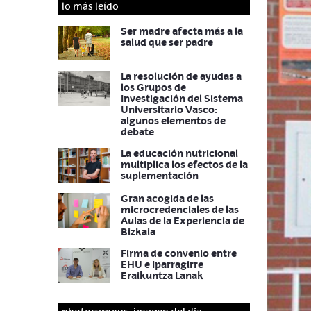
lo más leído
Ser madre afecta más a la
salud que ser padre
La resolución de ayudas a
los Grupos de
Investigación del Sistema
Universitario Vasco:
algunos elementos de
debate
La educación nutricional
multiplica los efectos de la
suplementación
Gran acogida de las
microcredenciales de las
Aulas de la Experiencia de
Bizkaia
Firma de convenio entre
EHU e Iparragirre
Eraikuntza Lanak