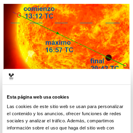
Esta página web usa cookies
, el planeta Mercurio
El próximo lunes, 9 de mayo
Las cookies de este sitio web se usan para personalizar
transitará por delante del Sol en un raro evento
el contenido y los anuncios, ofrecer funciones de redes
astronómico que acontece en promedio unas trece
sociales y analizar el tráfico. Además, compartimos
veces por siglo cuando se alinean los tres cuerpos,
información sobre el uso que haga del sitio web con
el Sol, Mercurio y la Tierra. El evento del lunes será