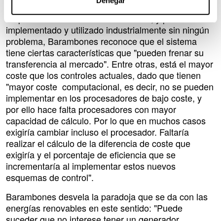
Denegar
A pesar de que las pruebas las han llevado a cabo
en paneles fotovoltaicos comerciales, y podría ser
implementado y utilizado industrialmente sin ningún
problema, Barambones reconoce que el sistema
tiene ciertas características que "pueden frenar su
transferencia al mercado". Entre otras, está el mayor
coste que los controles actuales, dado que tienen
"mayor coste computacional, es decir, no se pueden
implementar en los procesadores de bajo coste, y
por ello hace falta procesadores con mayor
capacidad de cálculo. Por lo que en muchos casos
exigiría cambiar incluso el procesador. Faltaría
realizar el cálculo de la diferencia de coste que
exigiría y el porcentaje de eficiencia que se
incrementaría al implementar estos nuevos
esquemas de control".
Barambones desvela la paradoja que se da con las
energías renovables en este sentido: "Puede
suceder que no interese tener un generador