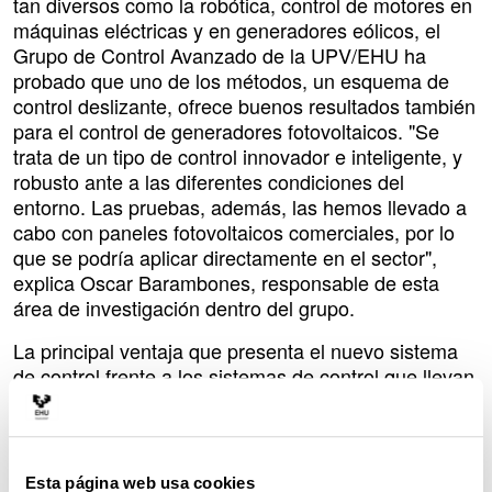
tan diversos como la robótica, control de motores en
máquinas eléctricas y en generadores eólicos, el
Grupo de Control Avanzado de la UPV/EHU ha
probado que uno de los métodos, un esquema de
control deslizante, ofrece buenos resultados también
para el control de generadores fotovoltaicos. "Se
trata de un tipo de control innovador e inteligente, y
robusto ante a las diferentes condiciones del
entorno. Las pruebas, además, las hemos llevado a
cabo con paneles fotovoltaicos comerciales, por lo
que se podría aplicar directamente en el sector",
explica Oscar Barambones, responsable de esta
área de investigación dentro del grupo.
La principal ventaja que presenta el nuevo sistema
de control frente a los sistemas de control que llevan
instalados los generadores actuales es que "permite
trabajar a los generadores en su punto de máxima
potencia continuamente, en su punto de trabajo
óptimo, y así aumenta su eficiencia. Los sistemas de
Esta página web usa cookies