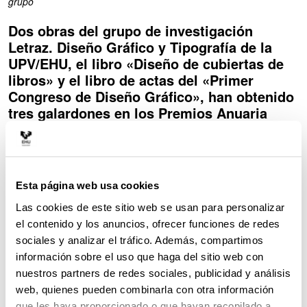
grupo
Dos obras del grupo de investigación
Letraz. Diseño Gráfico y Tipografía de la
UPV/EHU, el libro «Diseño de cubiertas de
libros» y el libro de actas del «Primer
Congreso de Diseño Gráfico», han obtenido
tres galardones en los Premios Anuaria
2017 de diseño gráfico. En concreto, el
trabajo «Diseño de cubiertas de libros» ha
obtenido el Premio Anuria de Oro al mejor
diseño editorial y el Premio Anuaria
Esta página web usa cookies
Selección a la mejor cubierta. Publicado por
Las cookies de este sitio web se usan para personalizar
la editorial Síntesis, «Diseño de cubiertas
el contenido y los anuncios, ofrecer funciones de redes
de libros» recopila más de 650 cubiertas de
sociales y analizar el tráfico. Además, compartimos
libros, seleccionadas del panorama
información sobre el uso que haga del sitio web con
profesional internacional del diseño
nuestros partners de redes sociales, publicidad y análisis
editorial. Aparecen agrupadas según
web, quienes pueden combinarla con otra información
aquella de las 75 figuras retóricas
que les haya proporcionado o que hayan recopilado a