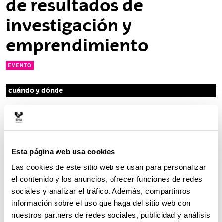
de resultados de
investigación y
emprendimiento
EVENTO
cuándo y dónde
Desde:
08/06/2026
Hasta:
11/06/2026
Compartir en Facebook - (Abre una nueva ventana)
Compartir en Bluesky - (Abre una nueva ve
Compartir en Linkedin - (Abre una 
Compartir en Whatsapp - (A
Compartir en Telegr
Enviar por c
Copi
Esta página web usa cookies
Descripción
Los servicios de emprendimiento de cada Campus
Las cookies de este sitio web se usan para personalizar
(Inizia en Álava, Zitek en Bizkaia y Entreprenari en
el contenido y los anuncios, ofrecer funciones de redes
Gipuzkoa), junto a la Oficina de Transferencia del
sociales y analizar el tráfico. Además, compartimos
Conocimiento de la Euskal Herriko Unibertsitatea
información sobre el uso que haga del sitio web con
(OTC), han organizado unas jornadas cuyo objetivo
nuestros partners de redes sociales, publicidad y análisis