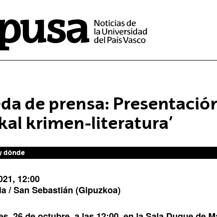
da de prensa: Presentación
kal krimen-literatura’
y dónde
021, 12:00
a / San Sebastián
(Gipuzkoa)
ipción
es, 26 de octubre, a las 12:00, en la Sala Duque de M