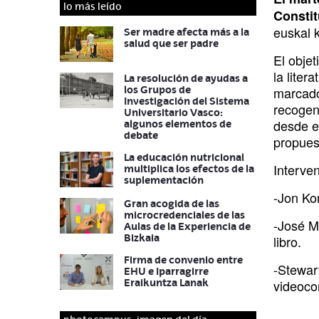
lo más leído
Constit
euskal k
Ser madre afecta más a la
salud que ser padre
El objet
la liter
La resolución de ayudas a
los Grupos de
marcado
Investigación del Sistema
recogen
Universitario Vasco:
desde el
algunos elementos de
debate
propuest
La educación nutricional
Interve
multiplica los efectos de la
suplementación
-Jon Kor
Gran acogida de las
microcredenciales de las
-José M
Aulas de la Experiencia de
Bizkaia
libro.
Firma de convenio entre
-Stewart
EHU e Iparragirre
Eraikuntza Lanak
videoco