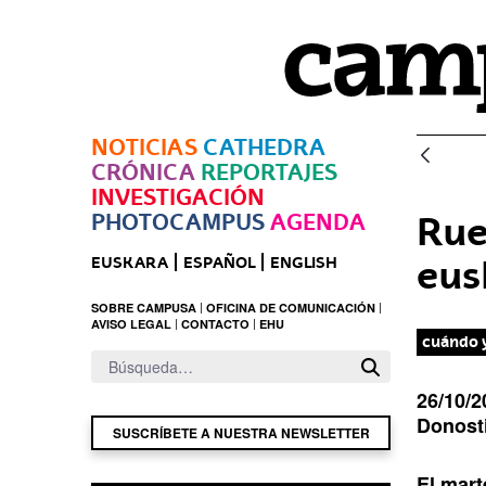
Saltar al contenido principal
NOTICIAS
CATHEDRA
CRÓNICA
REPORTAJES
INVESTIGACIÓN
PHOTOCAMPUS
AGENDA
Rue
eus
EUSKARA
ESPAÑOL
ENGLISH
SOBRE CAMPUSA
OFICINA DE COMUNICACIÓN
AVISO LEGAL
CONTACTO
EHU
cuándo 
26/10/2
l
Donosti
SUSCRÍBETE A NUESTRA NEWSLETTER
u
g
a
Descr
El mart
r