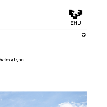
nheim y Lyon
na)
va ventana)
a nueva ventana)
ico - (Abre una nueva ventana)
re una nueva ventana)