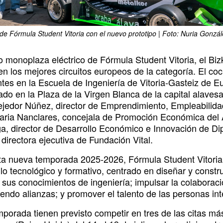
 de Fórmula Student Vitoria con el nuevo prototipo | Foto: Nuria Gonzá
o monoplaza eléctrico de Fórmula Student Vitoria, el Bi
en los mejores circuitos europeos de la categoría. El c
ntes en la Escuela de Ingeniería de Vitoria-Gasteiz de E
ado en la Plaza de la Virgen Blanca de la capital alaves
ejedor Núñez, director de Emprendimiento, Empleabilida
ria Nanclares, concejala de Promoción Económica del A
ga, director de Desarrollo Económico e Innovación de Dip
directora ejecutiva de Fundación Vital.
ta nueva temporada 2025-2026, Fórmula Student Vitoria s
lo tecnológico y formativo, centrado en diseñar y constr
sus conocimientos de ingeniería; impulsar la colaborac
iendo alianzas; y promover el talento de las personas in
mporada tienen previsto competir en tres de las citas má