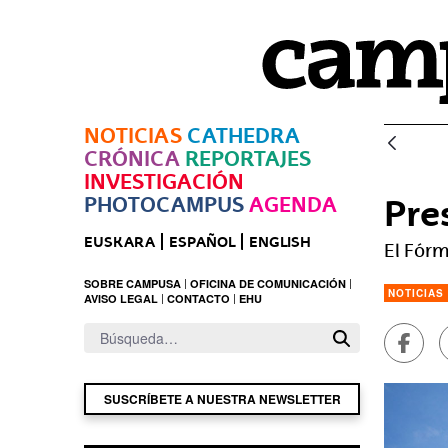
Saltar al contenido principal
NOTICIAS
CATHEDRA
CRÓNICA
REPORTAJES
INVESTIGACIÓN
PHOTOCAMPUS
AGENDA
Pre
EUSKARA
ESPAÑOL
ENGLISH
El Fórm
SOBRE CAMPUSA
OFICINA DE COMUNICACIÓN
NOTICIAS
AVISO LEGAL
CONTACTO
EHU
Compa
SUSCRÍBETE A NUESTRA NEWSLETTER