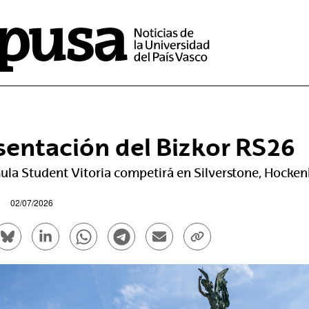
sentación del Bizkor RS26
ula Student Vitoria competirá en Silverstone, Hocke
02/07/2026
rtir en Facebook - (Abre una nueva ventana)
Compartir en Bluesky - (Abre una nueva ventana)
Compartir en Linkedin - (Abre una nueva venta
Compartir en Whatsapp - (Abre una nue
Compartir en Telegram - (Abre un
Enviar por correo electrón
Copiar enlace - (Ab