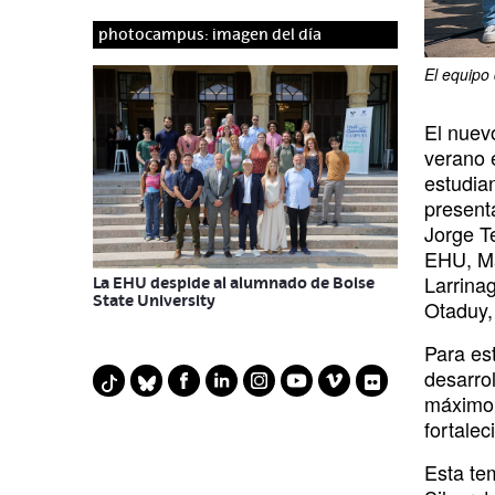
photocampus: imagen del día
El equipo
El nuev
verano 
estudia
present
Jorge T
EHU, Ma
Larrina
La EHU despide al alumnado de Boise
State University
Otaduy, 
Para es
F
L
I
Y
V
F
desarrol
T
B
máximo 
a
i
n
o
i
l
i
l
fortalec
c
n
s
u
m
i
k
u
e
k
t
t
e
c
t
e
Esta te