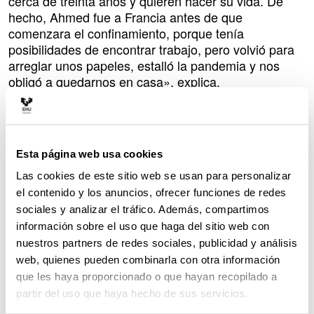
cerca de treinta años y quieren hacer su vida. De
hecho, Ahmed fue a Francia antes de que
comenzara el confinamiento, porque tenía
posibilidades de encontrar trabajo, pero volvió para
arreglar unos papeles, estalló la pandemia y nos
obligó a quedarnos en casa», explica.
«Peeeeeero -añade entre risas- poco antes de que
comenzara el confinamiento apareció una amiga
suya, con su hija de dos años: venía para quedarse
Esta página web usa cookies
un par de semanas, mientras arreglaba unos
papeles y encontraba una habitación donde
Las cookies de este sitio web se usan para personalizar
alojarse… Y aquí sigue, porque el Estado de Alarma
el contenido y los anuncios, ofrecer funciones de redes
también le pilló en casa».
sociales y analizar el tráfico. Además, compartimos
información sobre el uso que haga del sitio web con
Como ella misma explica, «es un pueblo nómada y
nuestros partners de redes sociales, publicidad y análisis
tienen una costumbre diferente a la nuestra de viajar.
web, quienes pueden combinarla con otra información
Por mi casa -calcula- habrán pasado de treinta a
que les haya proporcionado o que hayan recopilado a
cuarenta saharauis en el tiempo que ellos llevan
partir del uso que haya hecho de sus servicios.
aquí. Vienen, duermen, desaparecen a la mañana
siguiente, otros se quedan unos pocos días… es…