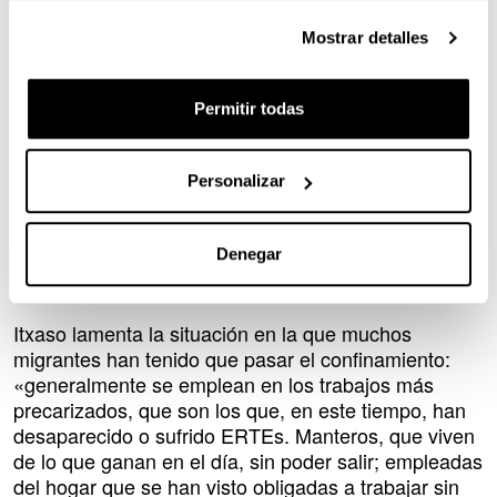
otra manera de vivirlo», reflexiona con empatía.
Mostrar detalles
Yo les suelo decir, en broma, que mi casa es la
“pensión de Tichla”, su barrio en el Campamento de
Permitir todas
Auser.
A pesar de todo Itxaso asegura que «la vida es muy
Personalizar
fácil con ellos; a mí me cuidan mucho: no me falta la
comida en la mesa cuando voy a terminar mis
clases, comemos todos juntos, bueno… ahora con el
Denegar
Ramadán tenemos un desfase horario terrible...»
bromea.
Itxaso lamenta la situación en la que muchos
migrantes han tenido que pasar el confinamiento:
«generalmente se emplean en los trabajos más
precarizados, que son los que, en este tiempo, han
desaparecido o sufrido ERTEs. Manteros, que viven
de lo que ganan en el día, sin poder salir; empleadas
del hogar que se han visto obligadas a trabajar sin