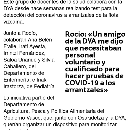
Este grupo de docentes de la salud colabora con la
DYA desde hace semanas realizando test para la
detección del coronavirus a arrantzales de la flota
vizcaína.
Junto a Rocío,
Rocio: «Un amigo
colaboran
Ana Belén
de la DYA me dijo
Fraile
, Irati Ayesta,
que necesitaban
Irrintzi Fernández,
personal
Saloa Unanue
y
Silvia
voluntario y
Caballero
, del
cualificado para
Departamento de
hacer pruebas de
Enfermería, e
Iñaki
COVID-19 a los
Irastorza
, de Pediatría.
arrantzales»
La iniciativa partió del
Departamento de
Agricultura, Pesca y Política Alimentaria del
Gobierno Vasco, que, junto con Osakidetza y la
DYA
,
querían organizar un dispositivo para monitorizar