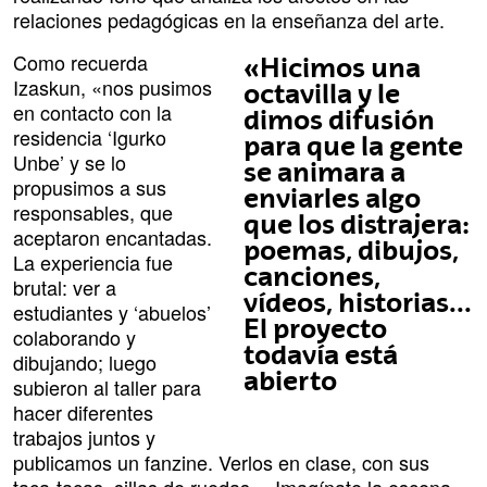
relaciones pedagógicas en la enseñanza del arte.
Como recuerda
«Hicimos una
Izaskun, «nos pusimos
octavilla y le
en contacto con la
dimos difusión
residencia ‘Igurko
para que la gente
Unbe’ y se lo
se animara a
propusimos a sus
enviarles algo
responsables, que
que los distrajera:
aceptaron encantadas.
poemas, dibujos,
La experiencia fue
canciones,
brutal: ver a
vídeos, historias...
estudiantes y ‘abuelos’
El proyecto
colaborando y
todavía está
dibujando; luego
abierto
subieron al taller para
hacer diferentes
trabajos juntos y
publicamos un fanzine. Verlos en clase, con sus