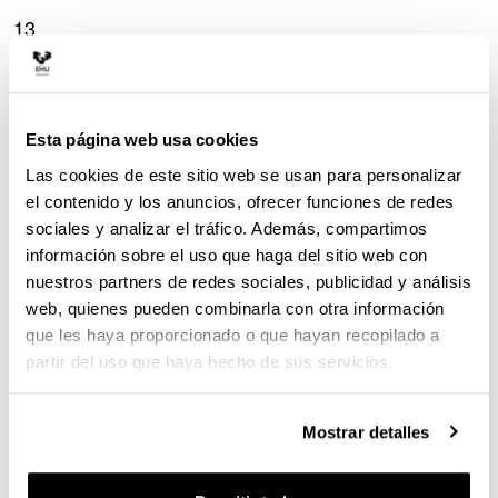
13
00:00:39,400 --> 00:00:42,502
y cayeron cinco estados diferentes
14
Esta página web usa cookies
00:00:42,500 --> 00:00:44,628
el Imperio Romano, el Estado Visigodo
Las cookies de este sitio web se usan para personalizar
el contenido y los anuncios, ofrecer funciones de redes
15
sociales y analizar el tráfico. Además, compartimos
00:00:44,620 --> 00:00:48,400
información sobre el uso que haga del sitio web con
Al Andalus, el Reino de Asturias
nuestros partners de redes sociales, publicidad y análisis
16
web, quienes pueden combinarla con otra información
00:00:48,400 --> 00:00:50,400
que les haya proporcionado o que hayan recopilado a
y el antiguo Condado de Castilla
partir del uso que haya hecho de sus servicios.
17
00:00:50,400 --> 00:00:54,365
Mostrar detalles
Hablamos de casi 5.000 fragmentos de cerámica