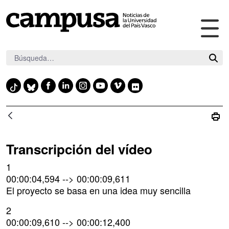
Abr
Saltar al contenido principal
me
pri
F
L
I
Y
V
F
T
B
a
i
n
o
i
l
i
l
c
n
s
u
m
i
k
u
e
k
t
t
e
c
t
e
b
e
a
u
o
k
o
s
Transcripción del vídeo
o
d
g
b
r
k
k
1
o
i
r
e
y
00:00:04,594 --> 00:00:09,611
k
n
a
El proyecto se basa en una idea muy sencilla
m
2
00:00:09,610 --> 00:00:12,400