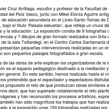
ier Cruz Arrillaga, escultor y profesor de la Facultad de
idad del País Vasco, junto con Mikel Elorza Aguirre an
r de educación secundaria en el Liceo Santo Tomas de 
a
, bajo el título ‘Paisaia eskuetan’, que refleja un cruce 
cas y la educación. La exposición consta de 9 fotografía
encias y 7 dibujos de gran formato realizados con tinta 
 de la sala Txillardegi, en el Centro Carlos Santamaría 
epresentan pequeñas intervenciones realizadas en un ent
do son pequeños paisajes fotografiados a gran escala.
 de las obras de arte-explican los organizadores de la m
ión es el espacio pedagógico destinado a la mediación y 
 en general. En este sentido, hemos realizado hasta el m
os pretendido que el espectador y espectadora disfrutar
os propuesto el reto de que produzcan obras similares a
mos decir, que han superado notablemente el reto plant
mágenes y han reconocido los procesos artísticos, expres
También han sido magníficos los trabajos que han realiza
rado a la exposición unas 150 fotografías realizadas por