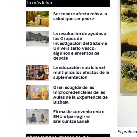
lo más leído
Ser madre afecta más a la
salud que ser padre
La resolución de ayudas a
los Grupos de
Investigación del Sistema
Universitario Vasco:
algunos elementos de
debate
La educación nutricional
multiplica los efectos de la
suplementación
Gran acogida de las
microcredenciales de las
Aulas de la Experiencia de
Bizkaia
Firma de convenio entre
EHU e Iparragirre
Eraikuntza Lanak
El profeso