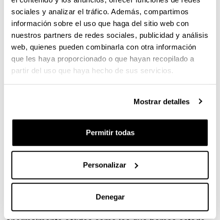
sociales y analizar el tráfico. Además, compartimos
información sobre el uso que haga del sitio web con
nuestros partners de redes sociales, publicidad y análisis
web, quienes pueden combinarla con otra información
que les haya proporcionado o que hayan recopilado a
partir del uso que haya hecho de sus servicios.
Mostrar detalles
Permitir todas
'Tipula' es un género de mosquitos que da nombre a
la familia 'Tipulidae' (Diptera) y abarca más de dos
mil especies, nos explica la entomóloga Marta
Personalizar
Saloña, profesora del Departamento de Zoología y
Biología Celular Animal. Por sus largas patas se les
conoce como zancudos. Los adultos están activos
Denegar
durante los meses cálidos, pero, en periodos