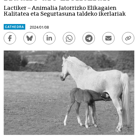
Lactiker – Animalia Jatorrizko Elikagaien
Kalitatea eta Segurtasuna taldeko ikerlariak
2024/01/08
CATHEDRA
Facebook bidez partekatu - (Beste leiho bat zabaldu
Bluesky bidez partekatu - (Beste leiho bat 
Linkedin bidez partekatu - (Beste le
Whatsapp bidez partekatu - 
Telegram bidez part
Bidali mezu 
Este