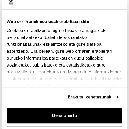
gisa edo, larruazalerako onurengan konfiantza
dutenen kasuan, kosmetikoetako osagai gisa. Edari
gisa, behor esnea gozoa eta arina da, baina ez da
ohikoa izaten formatu likidoan topatzea.
Web orri honek cookieak erabiltzen ditu
Cookieak erabiltzen ditugu edukiak eta iragarkiak
Beste animalia batzuen esneekiko aldeak
pertsonalizatzeko, baliabide sozialetako
Interneten bilaketa bizkor bat egiten badugu, behor
funtzionaltasunak eskaintzeko eta gure trafikoa
esneak dituen “propietate terapeutikoak” sustatzen
aztertzeko. Era berean, gure web orriaren erabilerari
dituzten webguneen zerrenda luzea topatuko dugu.
buruzko informazioa partekatzen dugu baliabide
Ezaugarriei dagokienez, nabarmendu beharrekoa da
sozialetako, publizitateko eta estatistiketako gure
gantz azidoetan, mineraletan, bitaminetan eta
hornitzaileekin. Horiek aukera izango dute informazio hori
aminoazido esentzialetan duen edukia. Baina ez da
zeuk eman diezun edo euren zerbitzuak erabili dituzulako
hori zientziak dioena zehatz-mehatz.
eskuratu duten bestelako informazio batekin uztartzeko.
Hasteko, kontuan izan behar dugu esne mota
Erakutsi xehetasunak
guztiek, behiarenak barne, neurri txikiagoan edo
handiagoan,
gantza (eta gantz azidoak), laktosa,
proteinak, aminoazido esentzialak, bitaminak eta
Dena onartu
mineralak
eta beste hainbat konposatu dituztela.