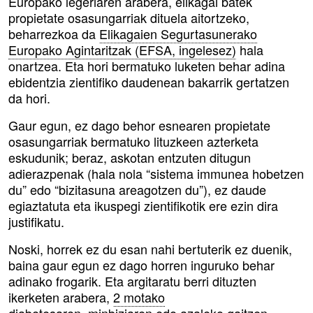
Europako legeriaren arabera, elikagai batek
propietate osasungarriak dituela aitortzeko,
beharrezkoa da
Elikagaien Segurtasunerako
Europako Agintaritzak (EFSA, ingelesez)
hala
onartzea. Eta hori bermatuko luketen behar adina
ebidentzia zientifiko daudenean bakarrik gertatzen
da hori.
Gaur egun, ez dago behor esnearen propietate
osasungarriak bermatuko lituzkeen azterketa
eskudunik; beraz, askotan entzuten ditugun
adierazpenak (hala nola “sistema immunea hobetzen
du” edo “bizitasuna areagotzen du”), ez daude
egiaztatuta eta ikuspegi zientifikotik ere ezin dira
justifikatu.
Noski, horrek ez du esan nahi bertuterik ez duenik,
baina gaur egun ez dago horren inguruko behar
adinako frogarik. Eta argitaratu berri dituzten
ikerketen arabera,
2 motako
diabetesaren, minbiziaren
edo
azaleko gaitzen