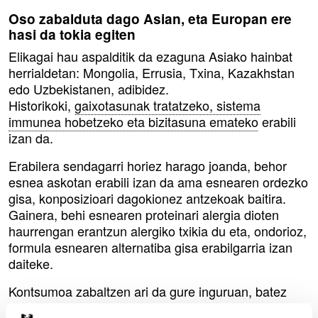
Oso zabalduta dago Asian, eta Europan ere
hasi da tokia egiten
Elikagai hau aspalditik da ezaguna Asiako hainbat
herrialdetan: Mongolia, Errusia, Txina, Kazakhstan
edo Uzbekistanen, adibidez.
Historikoki,
gaixotasunak tratatzeko, sistema
immunea hobetzeko eta bizitasuna emateko
erabili
izan da.
Erabilera sendagarri horiez harago joanda, behor
esnea askotan erabili izan da ama esnearen ordezko
gisa, konposizioari dagokionez antzekoak baitira.
Gainera, behi esnearen proteinari alergia dioten
haurrengan erantzun alergiko txikia du eta, ondorioz,
formula esnearen alternatiba gisa erabilgarria izan
daiteke.
Kontsumoa zabaltzen ari da gure inguruan, batez
ere, hauts esne gisa (liofilizatuta), elikagai osagarri