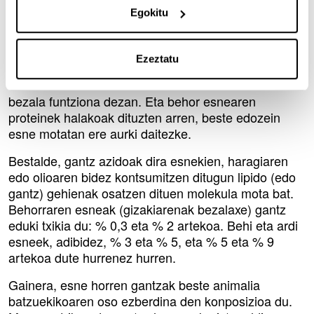
Aminoazidoak proteinen egitura unitateak dira (kate
Egokitu
bateko kate mailak bezalakoak), eta ez esentzialen
eta esentzialen artean sailka daitezke, organismoak
ekoitzi ditzakeen edo ez kontuan hartuta. Horregatik,
Ezeztatu
aminoazido esentzial askoko elikagaiak
ezinbestekoak izaten dira metabolismoak behar
bezala funtziona dezan. Eta behor esnearen
proteinek halakoak dituzten arren, beste edozein
esne motatan ere aurki daitezke.
Bestalde, gantz azidoak dira esnekien, haragiaren
edo olioaren bidez kontsumitzen ditugun lipido (edo
gantz) gehienak osatzen dituen molekula mota bat.
Behorraren esneak (gizakiarenak bezalaxe) gantz
eduki txikia du: % 0,3 eta % 2 artekoa. Behi eta ardi
esneek, adibidez, % 3 eta % 5, eta % 5 eta % 9
artekoa dute hurrenez hurren.
Gainera, esne horren gantzak beste animalia
batzuekikoaren oso ezberdina den konposizioa du.