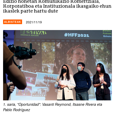
Edizio honetan Komunikazio Komertziala,
Korporatiboa eta Instituzionala ikasgaiko ehun
ikaslek parte hartu dute
2021/11/19
ALBISTEAK
1. saria, "Oportunidad": Vasanti Reymond, Itsasne Rivera eta
Pablo Rodríguez