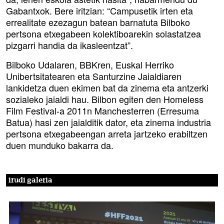
Gabantxok. Bere iritzian: “Campusetik irten eta
errealitate ezezagun batean barnatuta Bilboko
pertsona etxegabeen kolektiboarekin solastatzea
pizgarri handia da ikasleentzat”.
Bilboko Udalaren, BBKren, Euskal Herriko
Unibertsitatearen eta Santurzine Jaialdiaren
lankidetza duen ekimen bat da zinema eta antzerki
sozialeko jaialdi hau. Bilbon egiten den Homeless
Film Festival-a 2011n Manchesterren (Erresuma
Batua) hasi zen jaialditik dator, eta zinema industria
pertsona etxegabeengan arreta jartzeko erabiltzen
duen munduko bakarra da.
irudi galeria