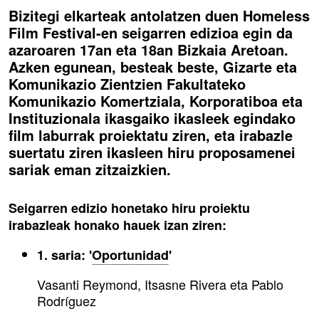
Bizitegi elkarteak antolatzen duen Homeless
Film Festival-en seigarren edizioa egin da
azaroaren 17an eta 18an Bizkaia Aretoan.
Azken egunean, besteak beste, Gizarte eta
Komunikazio Zientzien Fakultateko
Komunikazio Komertziala, Korporatiboa eta
Instituzionala ikasgaiko ikasleek egindako
film laburrak proiektatu ziren, eta irabazle
suertatu ziren ikasleen hiru proposamenei
sariak eman zitzaizkien.
Seigarren edizio honetako hiru proiektu
irabazleak honako hauek izan ziren:
1. saria: '
Oportunidad
'
Vasanti Reymond, Itsasne Rivera eta Pablo
Rodríguez