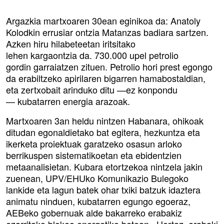
Argazkia martxoaren 30ean eginikoa da: Anatoly
Kolodkin errusiar ontzia Matanzas badiara sartzen.
Azken hiru hilabeteetan iritsitako
lehen kargaontzia da. 730.000 upel petrolio
gordin garraiatzen zituen. Petrolio hori prest egongo
da erabiltzeko apirilaren bigarren hamabostaldian,
eta zertxobait arinduko ditu —ez konpondu
— kubatarren energia arazoak.
Martxoaren 3an heldu nintzen Habanara, ohikoak
ditudan egonaldietako bat egitera, hezkuntza eta
ikerketa proiektuak garatzeko osasun arloko
berrikuspen sistematikoetan eta ebidentzien
metaanalisietan. Kubara etortzekoa nintzela jakin
zuenean, UPV/EHUko Komunikazio Bulegoko
lankide eta lagun batek ohar txiki batzuk idaztera
animatu ninduen, kubatarren egungo egoeraz,
AEBeko gobernuak alde bakarreko erabakiz