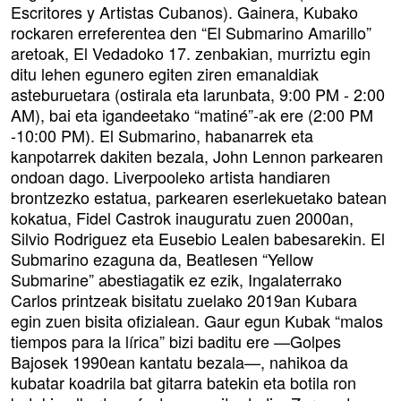
Escritores y Artistas Cubanos). Gainera, Kubako
rockaren erreferentea den “El Submarino Amarillo”
aretoak, El Vedadoko 17. zenbakian, murriztu egin
ditu lehen egunero egiten ziren emanaldiak
asteburuetara (ostirala eta larunbata, 9:00 PM - 2:00
AM), bai eta igandeetako “matiné”-ak ere (2:00 PM
-10:00 PM). El Submarino, habanarrek eta
kanpotarrek dakiten bezala, John Lennon parkearen
ondoan dago. Liverpooleko artista handiaren
brontzezko estatua, parkearen eserlekuetako batean
kokatua, Fidel Castrok inauguratu zuen 2000an,
Silvio Rodriguez eta Eusebio Lealen babesarekin. El
Submarino ezaguna da, Beatlesen “Yellow
Submarine” abestiagatik ez ezik, Ingalaterrako
Carlos printzeak bisitatu zuelako 2019an Kubara
egin zuen bisita ofizialean. Gaur egun Kubak “malos
tiempos para la lírica” bizi baditu ere —Golpes
Bajosek 1990ean kantatu bezala—, nahikoa da
kubatar koadrila bat gitarra batekin eta botila ron