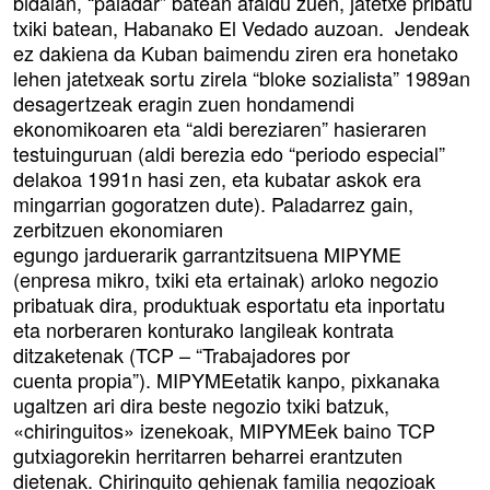
bidaian, “paladar” batean afaldu zuen, jatetxe pribatu
txiki batean, Habanako El Vedado auzoan. Jendeak
ez dakiena da Kuban baimendu ziren era honetako
lehen jatetxeak sortu zirela “bloke sozialista” 1989an
desagertzeak eragin zuen hondamendi
ekonomikoaren eta “aldi bereziaren” hasieraren
testuinguruan (aldi berezia edo “periodo especial”
delakoa 1991n hasi zen, eta kubatar askok era
mingarrian gogoratzen dute). Paladarrez gain,
zerbitzuen ekonomiaren
egungo jarduerarik garrantzitsuena MIPYME
(enpresa mikro, txiki eta ertainak) arloko negozio
pribatuak dira, produktuak esportatu eta inportatu
eta norberaren konturako langileak kontrata
ditzaketenak (TCP – “Trabajadores por
cuenta propia”). MIPYMEetatik kanpo, pixkanaka
ugaltzen ari dira beste negozio txiki batzuk,
«chiringuitos» izenekoak, MIPYMEek baino TCP
gutxiagorekin herritarren beharrei erantzuten
dietenak. Chiringuito gehienak familia negozioak