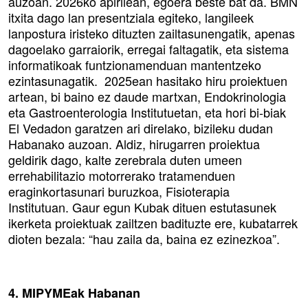
auzoan. 2026ko apirilean, egoera beste bat da. BMN
itxita dago lan presentziala egiteko, langileek
lanpostura iristeko dituzten zailtasunengatik, apenas
dagoelako garraiorik, erregai faltagatik, eta sistema
informatikoak funtzionamenduan mantentzeko
ezintasunagatik. 2025ean hasitako hiru proiektuen
artean, bi baino ez daude martxan, Endokrinologia
eta Gastroenterologia Institutuetan, eta hori bi-biak
El Vedadon garatzen ari direlako, bizileku dudan
Habanako auzoan. Aldiz, hirugarren proiektua
geldirik dago, kalte zerebrala duten umeen
errehabilitazio motorrerako tratamenduen
eraginkortasunari buruzkoa, Fisioterapia
Institutuan. Gaur egun Kubak dituen estutasunek
ikerketa proiektuak zailtzen badituzte ere, kubatarrek
dioten bezala: “hau zaila da, baina ez ezinezkoa”.
4. MIPYMEak Habanan