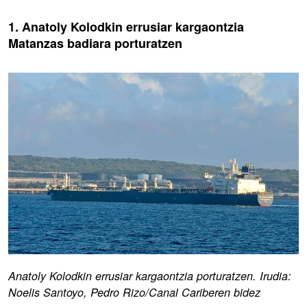
1. Anatoly Kolodkin errusiar kargaontzia
Matanzas badiara porturatzen
Anatoly Kolodkin errusiar kargaontzia porturatzen. Irudia:
Noelis Santoyo, Pedro Rizo/Canal Cariberen bidez