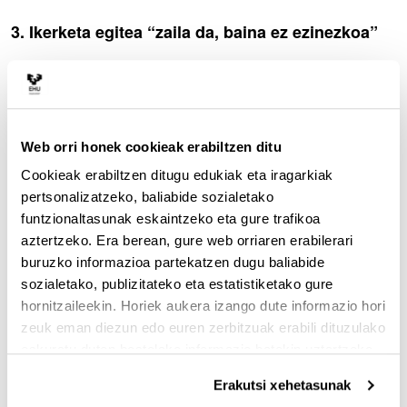
3. Ikerketa egitea “zaila da, baina ez ezinezkoa”
Web orri honek cookieak erabiltzen ditu
Cookieak erabiltzen ditugu edukiak eta iragarkiak
pertsonalizatzeko, baliabide sozialetako
funtzionaltasunak eskaintzeko eta gure trafikoa
aztertzeko. Era berean, gure web orriaren erabilerari
buruzko informazioa partekatzen dugu baliabide
sozialetako, publizitateko eta estatistiketako gure
hornitzaileekin. Horiek aukera izango dute informazio hori
zeuk eman diezun edo euren zerbitzuak erabili dituzulako
Biblioteka Mediko Nazionaleko sarrera. Argazkia:
eskuratu duten bestelako informazio batekin uztartzeko.
Biblioteka Mediko Nazionala
Erakutsi xehetasunak