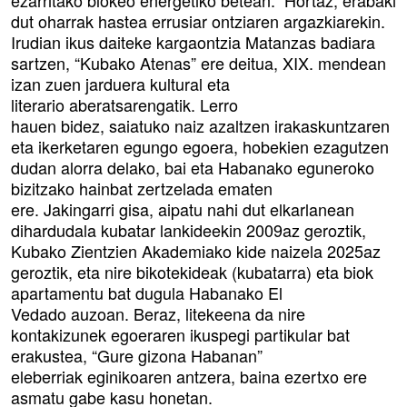
ezarritako blokeo energetiko betean. Hortaz, erabaki
dut oharrak hastea errusiar ontziaren argazkiarekin.
Irudian ikus daiteke kargaontzia Matanzas badiara
sartzen, “Kubako Atenas” ere deitua, XIX. mendean
izan zuen jarduera kultural eta
literario aberatsarengatik. Lerro
hauen bidez, saiatuko naiz azaltzen irakaskuntzaren
eta ikerketaren egungo egoera, hobekien ezagutzen
dudan alorra delako, bai eta Habanako eguneroko
bizitzako hainbat zertzelada ematen
ere. Jakingarri gisa, aipatu nahi dut elkarlanean
dihardudala kubatar lankideekin 2009az geroztik,
Kubako Zientzien Akademiako kide naizela 2025az
geroztik, eta nire bikotekideak (kubatarra) eta biok
apartamentu bat dugula Habanako El
Vedado auzoan. Beraz, litekeena da nire
kontakizunek egoeraren ikuspegi partikular bat
erakustea, “Gure gizona Habanan”
eleberriak eginikoaren antzera, baina ezertxo ere
asmatu gabe kasu honetan.