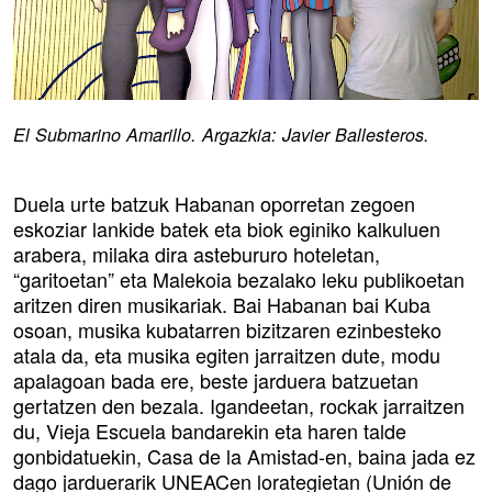
El Submarino Amarillo. Argazkia: Javier Ballesteros.
Duela urte batzuk Habanan oporretan zegoen
eskoziar lankide batek eta biok eginiko kalkuluen
arabera, milaka dira astebururo hoteletan,
“garitoetan” eta Malekoia bezalako leku publikoetan
aritzen diren musikariak. Bai Habanan bai Kuba
osoan, musika kubatarren bizitzaren ezinbesteko
atala da, eta musika egiten jarraitzen dute, modu
apalagoan bada ere, beste jarduera batzuetan
gertatzen den bezala. Igandeetan, rockak jarraitzen
du, Vieja Escuela bandarekin eta haren talde
gonbidatuekin, Casa de la Amistad-en, baina jada ez
dago jarduerarik UNEACen lorategietan (Unión de