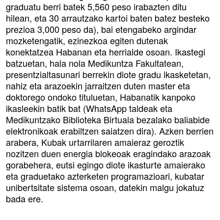
graduatu berri batek 5,560 peso irabazten ditu
hilean, eta 30 arrautzako kartoi baten batez besteko
prezioa 3,000 peso da), bai etengabeko argindar
mozketengatik, ezinezkoa egiten dutenak
konektatzea Habanan eta herrialde osoan. Ikastegi
batzuetan, hala nola Medikuntza Fakultatean,
presentzialtasunari berrekin diote gradu ikasketetan,
nahiz eta arazoekin jarraitzen duten master eta
doktorego ondoko tituluetan, Habanatik kanpoko
ikasleekin batik bat (WhatsApp taldeak eta
Medikuntzako Biblioteka Birtuala bezalako baliabide
elektronikoak erabiltzen saiatzen dira). Azken berrien
arabera, Kubak urtarrilaren amaieraz geroztik
nozitzen duen energia blokeoak eragindako arazoak
gorabehera, eutsi egingo diote ikasturte amaierako
eta graduetako azterketen programazioari, kubatar
unibertsitate sistema osoan, datekin malgu jokatuz
bada ere.