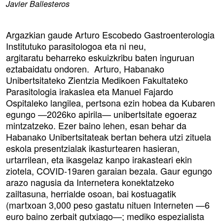
Javier Ballesteros
Argazkian gaude Arturo Escobedo Gastroenterologia
Institutuko parasitologoa eta ni neu,
argitaratu beharreko eskuizkribu baten inguruan
eztabaidatu ondoren. Arturo, Habanako
Unibertsitateko Zientzia Medikoen Fakultateko
Parasitologia irakaslea eta Manuel Fajardo
Ospitaleko langilea, pertsona ezin hobea da Kubaren
egungo —2026ko apirila— unibertsitate egoeraz
mintzatzeko. Ezer baino lehen, esan behar da
Habanako Unibertsitateak bertan behera utzi zituela
eskola presentzialak ikasturtearen hasieran,
urtarrilean, eta ikasgelaz kanpo irakasteari ekin
ziotela, COVID-19aren garaian bezala. Gaur egungo
arazo nagusia da Internetera konektatzeko
zailtasuna, herrialde osoan, bai kostuagatik
(martxoan 3,000 peso gastatu nituen Interneten —6
euro baino zerbait gutxiago—; mediko espezialista