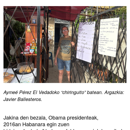
Aymeé Pérez El Vedadoko “chiringuito” batean. Argazkia:
Javier Ballesteros.
Jakina den bezala, Obama presidenteak,
2016an Habanara egin zuen