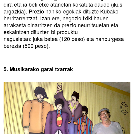
dira eta ia beti etxe atarietan kokatuta daude (ikus
argazkia). Prezio nahiko egokiak dituzte Kubako
herritarrentzat. Izan ere, negozio txiki hauen
arrakasta oinarritzen da prezio neurritsuetan eta
eskaintzen dituzten bi produktu
nagusietan: juka betea (120 peso) eta hanburgesa
berezia (500 peso).
5. Musikarako garai txarrak