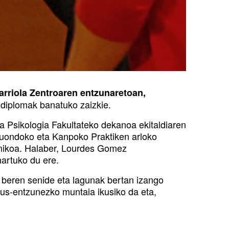
arriola Zentroaren entzunaretoan,
 diplomak banatuko zaizkie.
 Psikologia Fakultateko dekanoa ekitaldiaren
aduondoko eta Kanpoko Praktiken arloko
emikoa. Halaber, Lourdes Gomez
artuko du ere.
ta beren senide eta lagunak bertan izango
ikus-entzunezko muntaia ikusiko da eta,