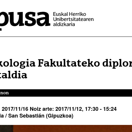
kologia Fakultateko dipl
taldia
a non
:
2017/11/16
Noiz arte:
2017/11/12,
17:30
- 15:24
a / San Sebastián
(Gipuzkoa)