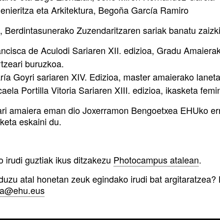
genieritza eta Arkitektura, Begoña García Ramiro
, Berdintasunerako Zuzendaritzaren sariak banatu zaizkie
ancisca de Aculodi Sariaren XII. edizioa, Gradu Amaier
rtzeari buruzkoa.
ría Goyri sariaren XIV. Edizioa, master amaierako lanet
aela Portilla Vitoria Sariaren XIII. edizioa, ikasketa fe
iari amaiera eman dio Joxerramon Bengoetxea EHUko err
keta eskaini du.
 irudi guztiak ikus ditzakezu
Photocampus atalean
.
 duzu atal honetan zeuk egindako irudi bat argitaratzea?
a@ehu.eus