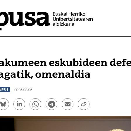
kumeen eskubideen defe
agatik, omenaldia
2026/03/06
MPUS
ook bidez partekatu - (Beste leiho bat zabalduko du)
Bluesky bidez partekatu - (Beste leiho bat zabalduko d
Linkedin bidez partekatu - (Beste leiho bat zaba
Whatsapp bidez partekatu - (Beste leiho
Telegram bidez partekatu - (Beste
Bidali mezu elektroniko bid
Esteka kopiatu - (Be