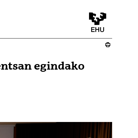
ntsan egindako
u)
lduko du)
 bat zabalduko du)
 leiho bat zabalduko du)
ez - (Beste leiho bat zabalduko du)
ste leiho bat zabalduko du)