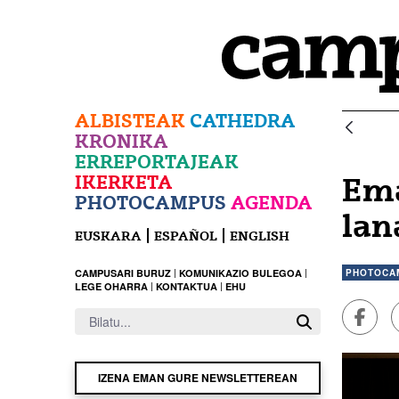
Eduki nagusira joan
ALBISTEAK
CATHEDRA
KRONIKA
ERREPORTAJEAK
IKERKETA
Ema
PHOTOCAMPUS
AGENDA
lan
EUSKARA
ESPAÑOL
ENGLISH
PHOTOCA
CAMPUSARI BURUZ
KOMUNIKAZIO BULEGOA
LEGE OHARRA
KONTAKTUA
EHU
Faceb
IZENA EMAN GURE NEWSLETTEREAN