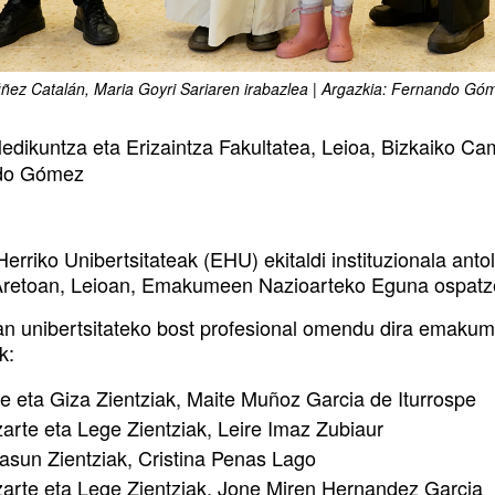
ñez Catalán, Maria Goyri Sariaren irabazlea | Argazkia: Fernando Gó
dikuntza eta Erizaintza Fakultatea, Leioa, Bizkaiko 
do Gómez
erriko Unibertsitateak (EHU) ekitaldi instituzionala ant
retoan, Leioan, Emakumeen Nazioarteko Eguna ospatz
ian unibertsitateko bost profesional omendu dira emak
k:
te eta Giza Zientziak, Maite Muñoz Garcia de Iturrospe
zarte eta Lege Zientziak, Leire Imaz Zubiaur
asun Zientziak, Cristina Penas Lago
zarte eta Lege Zientziak, Jone Miren Hernandez Garcia