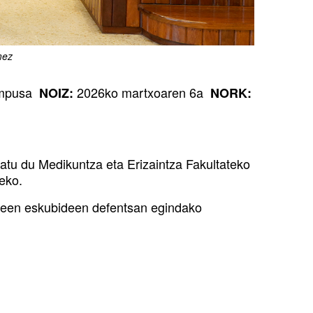
mez
Campusa
2026ko martxoaren 6a
NOIZ:
NORK:
olatu du Medikuntza eta Erizaintza Fakultateko
eko.
umeen eskubideen defentsan egindako