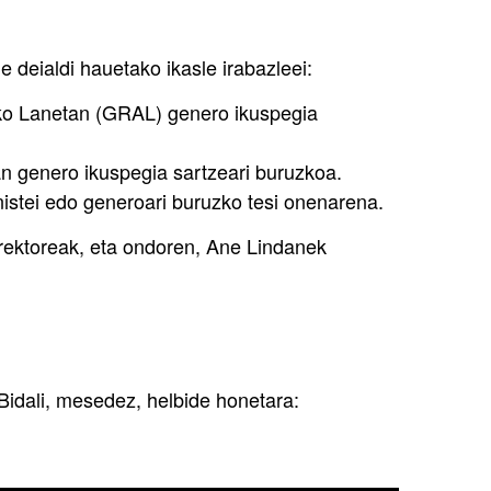
 deialdi hauetako ikasle irabazleei:
ako Lanetan (GRAL) genero ikuspegia
an genero ikuspegia sartzeari buruzkoa.
ministei edo generoari buruzko tesi onenarena.
ektoreak, eta ondoren, Ane Lindanek
 Bidali, mesedez, helbide honetara: