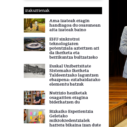
irakurrienak
Ama izateak eragin
handiagoa du osasunean
aita izateak baino
EHU sinkrotroi
teknologiaren
potentziala aztertzen ari
da ikerketa eta
berrikuntza bultzatzeko
Euskal Unibertsitate
Sistemako Ikerketa
Taldeentzako laguntzen
ebazpena: eztabaidarako
elementu batzuk
Nutrizio heziketak
osagarrien eragina
biderkatzen du
Bizkaiko Esperientzia
Geletako
mikrokredentzialek
harrera bikaina izan dute