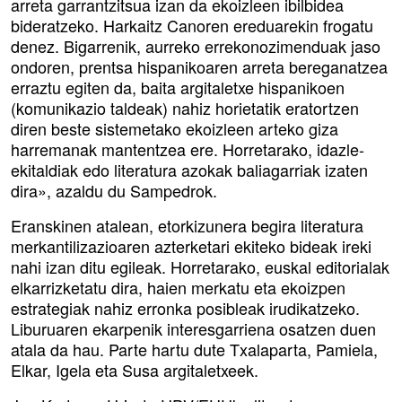
arreta garrantzitsua izan da ekoizleen ibilbidea
bideratzeko. Harkaitz Canoren ereduarekin frogatu
denez. Bigarrenik, aurreko errekonozimenduak jaso
ondoren, prentsa hispanikoaren arreta bereganatzea
erraztu egiten da, baita argitaletxe hispanikoen
(komunikazio taldeak) nahiz horietatik eratortzen
diren beste sistemetako ekoizleen arteko giza
harremanak mantentzea ere. Horretarako, idazle-
ekitaldiak edo literatura azokak baliagarriak izaten
dira», azaldu du Sampedrok.
Eranskinen atalean, etorkizunera begira literatura
merkantilizazioaren azterketari ekiteko bideak ireki
nahi izan ditu egileak. Horretarako, euskal editorialak
elkarrizketatu dira, haien merkatu eta ekoizpen
estrategiak nahiz erronka posibleak irudikatzeko.
Liburuaren ekarpenik interesgarriena osatzen duen
atala da hau. Parte hartu dute Txalaparta, Pamiela,
Elkar, Igela eta Susa argitaletxeek.