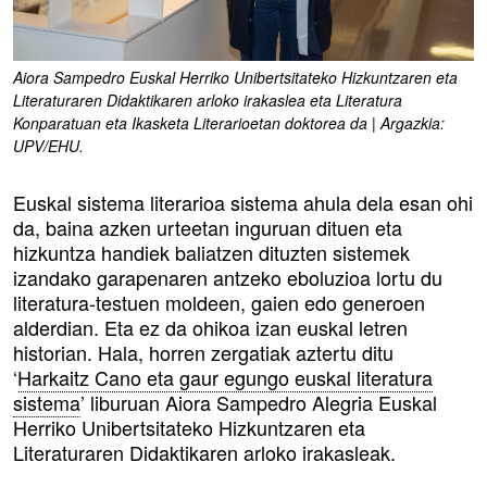
Aiora Sampedro Euskal Herriko Unibertsitateko Hizkuntzaren eta
Literaturaren Didaktikaren arloko irakaslea eta Literatura
Konparatuan eta Ikasketa Literarioetan doktorea da | Argazkia:
UPV/EHU.
Euskal sistema literarioa sistema ahula dela esan ohi
da, baina azken urteetan inguruan dituen eta
hizkuntza handiek baliatzen dituzten sistemek
izandako garapenaren antzeko eboluzioa lortu du
literatura-testuen moldeen, gaien edo generoen
alderdian. Eta ez da ohikoa izan euskal letren
historian. Hala, horren zergatiak aztertu ditu
‘
Harkaitz Cano eta gaur egungo euskal literatura
sistema
’ liburuan Aiora Sampedro Alegria Euskal
Herriko Unibertsitateko Hizkuntzaren eta
Literaturaren Didaktikaren arloko irakasleak.