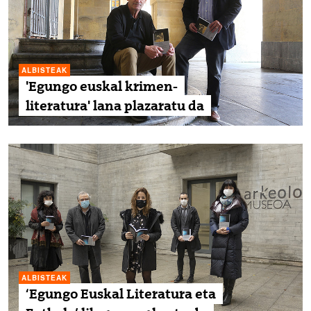
ALBISTEAK
'Egungo euskal krimen-
literatura' lana plazaratu da
ALBISTEAK
‘Egungo Euskal Literatura eta