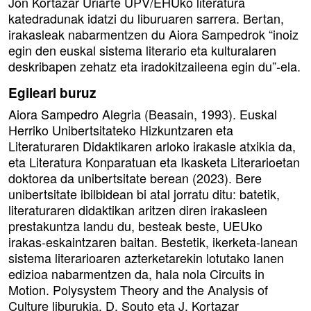
Jon Kortazar Uriarte UPV/EHUko literatura
katedradunak idatzi du liburuaren sarrera. Bertan,
irakasleak nabarmentzen du Aiora Sampedrok “inoiz
egin den euskal sistema literario eta kulturalaren
deskribapen zehatz eta iradokitzaileena egin du”-ela.
Egileari buruz
Aiora Sampedro Alegria (Beasain, 1993). Euskal
Herriko Unibertsitateko Hizkuntzaren eta
Literaturaren Didaktikaren arloko irakasle atxikia da,
eta Literatura Konparatuan eta Ikasketa Literarioetan
doktorea da unibertsitate berean (2023). Bere
unibertsitate ibilbidean bi atal jorratu ditu: batetik,
literaturaren didaktikan aritzen diren irakasleen
prestakuntza landu du, besteak beste, UEUko
irakas-eskaintzaren baitan. Bestetik, ikerketa-lanean
sistema literarioaren azterketarekin lotutako lanen
edizioa nabarmentzen da, hala nola Circuits in
Motion. Polysystem Theory and the Analysis of
Culture liburukia, D. Souto eta J. Kortazar