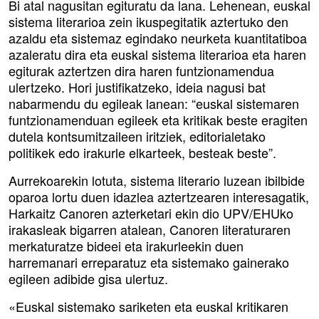
Bi atal nagusitan egituratu da lana. Lehenean, euskal
sistema literarioa zein ikuspegitatik aztertuko den
azaldu eta sistemaz egindako neurketa kuantitatiboa
azaleratu dira eta euskal sistema literarioa eta haren
egiturak aztertzen dira haren funtzionamendua
ulertzeko. Hori justifikatzeko, ideia nagusi bat
nabarmendu du egileak lanean: “euskal sistemaren
funtzionamenduan egileek eta kritikak beste eragiten
dutela kontsumitzaileen iritziek, editorialetako
politikek edo irakurle elkarteek, besteak beste”.
Aurrekoarekin lotuta, sistema literario luzean ibilbide
oparoa lortu duen idazlea aztertzearen interesagatik,
Harkaitz Canoren azterketari ekin dio UPV/EHUko
irakasleak bigarren atalean, Canoren literaturaren
merkaturatze bideei eta irakurleekin duen
harremanari erreparatuz eta sistemako gainerako
egileen adibide gisa ulertuz.
«Euskal sistemako sariketen eta euskal kritikaren