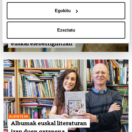
Egokitu
ALBISTEAK
Ezeztatu
36ko Gerraren irudikapenak
euskal eleberrigintzan
ALBISTEAK
Albumak euskal literaturan
izan duen garapena