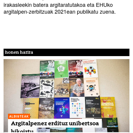
irakasleekin batera argitaratutakoa eta EHUko
argitalpen-zerbitzuak 2021ean publikatu zuena.
honen harira
ALBISTEAK
Argitalpenez erdituz unibertsoa
bikoiztu