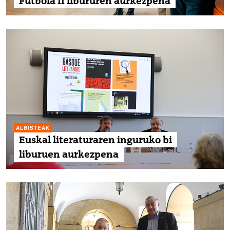
Futbola II libururen aurkezpena
ALBISTEAK
Euskal literaturaren inguruko bi
liburuen aurkezpena