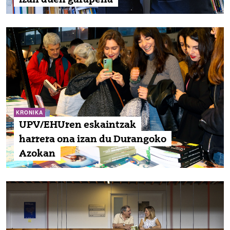
KRONIKA
UPV/EHUren eskaintzak
harrera ona izan du Durangoko
Azokan