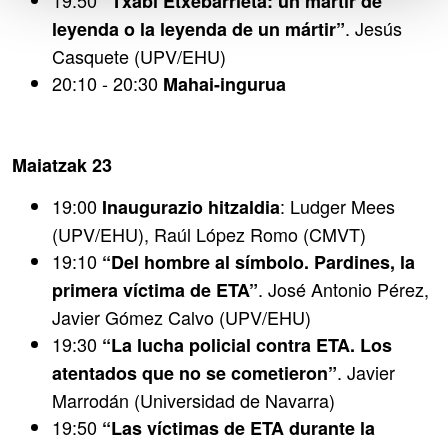
19:50
“Txabi Etxebarrieta: un mártir de
. Jesús
leyenda o la leyenda de un mártir”
Casquete (UPV/EHU)
20:10 - 20:30
Mahai-ingurua
Maiatzak 23
19:00
: Ludger Mees
Inaugurazio hitzaldia
(UPV/EHU), Raúl López Romo (CMVT)
19:10
“Del hombre al símbolo. Pardines, la
. José Antonio Pérez,
primera víctima de ETA”
Javier Gómez Calvo (UPV/EHU)
19:30
“La lucha policial contra ETA. Los
. Javier
atentados que no se cometieron”
Marrodán (Universidad de Navarra)
19:50
“Las víctimas de ETA durante la