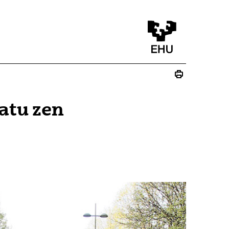
atu zen
u)
lduko du)
 bat zabalduko du)
 leiho bat zabalduko du)
ez - (Beste leiho bat zabalduko du)
ste leiho bat zabalduko du)