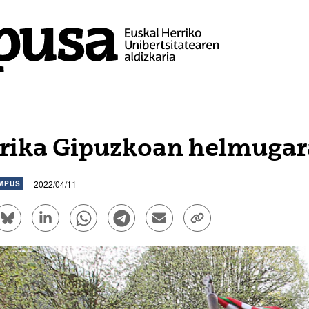
rika Gipuzkoan helmugar
2022/04/11
MPUS
ook bidez partekatu - (Beste leiho bat zabalduko du)
Bluesky bidez partekatu - (Beste leiho bat zabalduko d
Linkedin bidez partekatu - (Beste leiho bat zaba
Whatsapp bidez partekatu - (Beste leiho
Telegram bidez partekatu - (Beste
Bidali mezu elektroniko bid
Esteka kopiatu - (Be