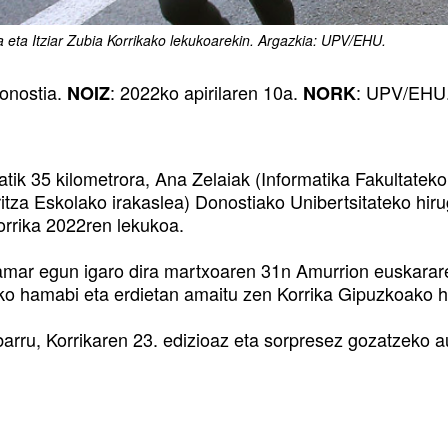
a eta Itziar Zubia Korrikako lekukoarekin. Argazkia: UPV/EHU.
Donostia.
: 2022ko apirilaren 10a.
: UPV/EHU
NOIZ
NORK
tik 35 kilometrora, Ana Zelaiak (Informatika Fakultateko
ritza Eskolako irakaslea) Donostiako Unibertsitateko hir
orrika 2022ren lekukoa.
amar egun igaro dira martxoaren 31n Amurrion euskararen
ko hamabi eta erdietan amaitu zen Korrika Gipuzkoako h
 barru, Korrikaren 23. edizioaz eta sorpresez gozatzeko 
!