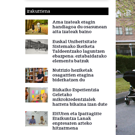
irakurriena
Ama izateak eragin
handiagoa du osasunean
aita izateak baino
Euskal Unibertsitate
Sistemako Ikerketa
Taldeentzako laguntzen
ebazpena: eztabaidarako
elementu batzuk
Nutrizio heziketak
osagarrien eragina
biderkatzen du
Bizkaiko Esperientzia
Geletako
mikrokredentzialek
harrera bikaina izan dute
EHUren eta Iparragirre
Eraikuntza Lanak
enpresaren arteko
hitzarmena