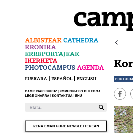
Eduki nagusira joan
ALBISTEAK
CATHEDRA
KRONIKA
ERREPORTAJEAK
IKERKETA
Kor
PHOTOCAMPUS
AGENDA
EUSKARA
ESPAÑOL
ENGLISH
PHOTOCA
Faceb
CAMPUSARI BURUZ
KOMUNIKAZIO BULEGOA
LEGE OHARRA
KONTAKTUA
EHU
IZENA EMAN GURE NEWSLETTEREAN