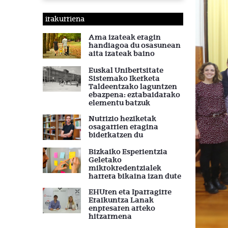
irakurriena
Ama izateak eragin
handiagoa du osasunean
aita izateak baino
Euskal Unibertsitate
Sistemako Ikerketa
Taldeentzako laguntzen
ebazpena: eztabaidarako
elementu batzuk
Nutrizio heziketak
osagarrien eragina
biderkatzen du
Bizkaiko Esperientzia
Geletako
mikrokredentzialek
harrera bikaina izan dute
EHUren eta Iparragirre
Eraikuntza Lanak
enpresaren arteko
hitzarmena