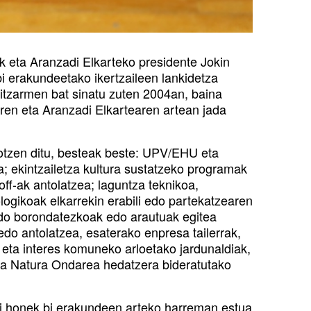
k eta Aranzadi Elkarteko presidente Jokin
i erakundeetako ikertzaileen lankidetza
itzarmen bat sinatu zuten 2004an, baina
en eta Aranzadi Elkartearen artean jada
otzen ditu, besteak beste: UPV/EHU eta
; ekintzailetza kultura sustatzeko programak
off-ak antolatzea; laguntza teknikoa,
logikoak elkarrekin erabili edo partekatzearen
edo borondatezkoak edo arautuak egitea
edo antolatzea, esaterako enpresa tailerrak,
; eta interes komuneko arloetako jardunaldiak,
eta Natura Ondarea hedatzera bideratutako
ri honek bi erakundeen arteko harreman estua