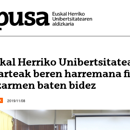
kal Herriko Unibertsitate
arteak beren harremana f
zarmen baten bidez
2019/11/08
K