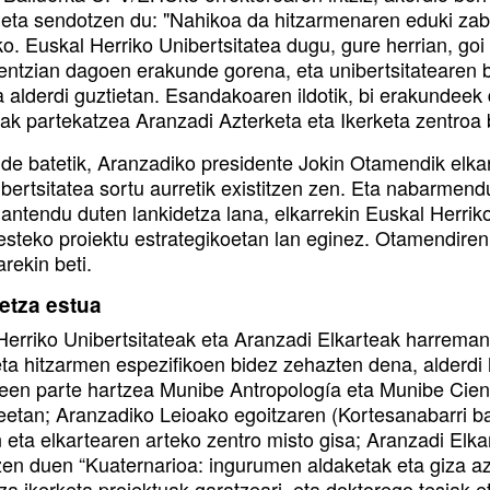
i eta sendotzen du: "Nahikoa da hitzarmenaren eduki za
o. Euskal Herriko Unibertsitatea dugu, gure herrian, goi
rentzian dagoen erakunde gorena, eta unibertsitatearen
a alderdi guztietan. Esandakoaren ildotik, bi erakundeek
uak partekatzea Aranzadi Azterketa eta Ikerketa zentroa 
lde batetik, Aranzadiko presidente Jokin Otamendik elka
ibertsitatea sortu aurretik existitzen zen. Eta nabarme
antendu duten lankidetza lana, elkarrekin Euskal Herrik
esteko proiektu estrategikoetan lan eginez. Otamendiren
rekin beti.
etza estua
Herriko Unibertsitateak eta Aranzadi Elkarteak harreman
eta hitzarmen espezifikoen bidez zehazten dena, alderd
ileen parte hartzea Munibe Antropología eta Munibe Cien
eetan; Aranzadiko Leioako egoitzaren (Kortesanabarri 
n eta elkartearen arteko zentro misto gisa; Aranzadi El
zen duen “Kuaternarioa: ingurumen aldaketak eta giza a
za ikerketa proiektuak garatzeari, eta doktorego tesiak 