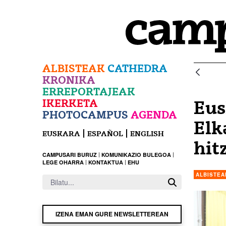
Eduki nagusira joan
ALBISTEAK
CATHEDRA
KRONIKA
ERREPORTAJEAK
IKERKETA
Eus
PHOTOCAMPUS
AGENDA
Elk
EUSKARA
ESPAÑOL
ENGLISH
hit
CAMPUSARI BURUZ
KOMUNIKAZIO BULEGOA
LEGE OHARRA
KONTAKTUA
EHU
ALBISTEA
IZENA EMAN GURE NEWSLETTEREAN