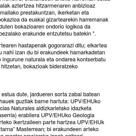
balak aztertzea hitzarmenaren anbizioaz
 mailako prestakuntzan, ikerketan eta
 bokazioa da euskal gizartearekin harremanak
 duten bokazioaren ondorio logikoa da
bezalako erakunde entzutetsu batekin ".
rtearen hastapenak gogorarazi ditu; elkartea
ndu nahi izan du bi erakundeek hamarkadetan
o ingurune naturala eta ondarea kontserbatu
 hitzetan, bokazioak bideratzeko
 estua dute, jardueren sorta zabal batean
i hauek guztiak barne hartuta: UPV/EHUko
cias Naturales aldizkarietako idazketa
baserria) erabilera UPV/EHUko Geologia
karteko ikertzaileen parte hartzea UPV/EHUk
ztarna” Masterrean; bi erakundeen arteko
eta master amaierako lanak egiteari