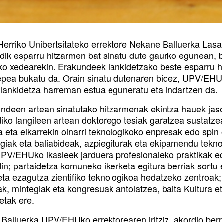
Herriko Unibertsitateko errektore Nekane Balluerka Lasa
ik esparru hitzarmen bat sinatu dute gaurko egunean, b
ko xedearekin. Erakundeek lankidetzako beste esparru h
epea bukatu da. Orain sinatu dutenaren bidez, UPV/EHUr
lankidetza harreman estua eguneratu eta indartzen da.
undeen artean sinatutako hitzarmenak ekintza hauek jas
iko langileen artean doktorego tesiak garatzea sustatzea
 eta elkarrekin oinarri teknologikoko enpresak edo spin 
egiak eta baliabideak, azpiegiturak eta ekipamendu tekno
UPV/EHUko ikasleek jarduera profesionaleko praktikak 
in; partaidetza komuneko ikerketa egitura berriak sortu 
 eta ezagutza zientifiko teknologikoa hedatzeko zentroak
ak, mintegiak eta kongresuak antolatzea, baita Kultura 
etak ere.
Balluerka UPV/EHUko errektorearen iritziz, akordio ber