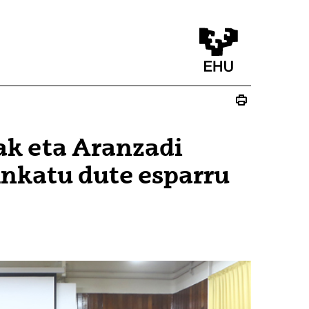
ak eta Aranzadi
inkatu dute esparru