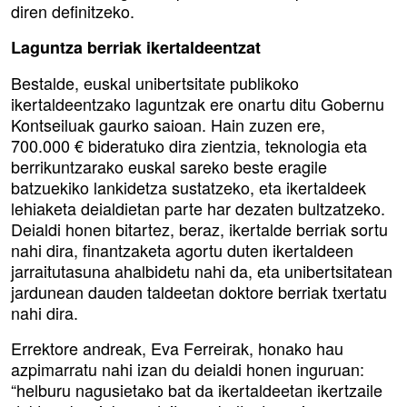
diren definitzeko.
Laguntza berriak ikertaldeentzat
Bestalde, euskal unibertsitate publikoko
ikertaldeentzako laguntzak ere onartu ditu Gobernu
Kontseiluak gaurko saioan. Hain zuzen ere,
700.000 € bideratuko dira zientzia, teknologia eta
berrikuntzarako euskal sareko beste eragile
batzuekiko lankidetza sustatzeko, eta ikertaldeek
lehiaketa deialdietan parte har dezaten bultzatzeko.
Deialdi honen bitartez, beraz, ikertalde berriak sortu
nahi dira, finantzaketa agortu duten ikertaldeen
jarraitutasuna ahalbidetu nahi da, eta unibertsitatean
jardunean dauden taldeetan doktore berriak txertatu
nahi dira.
Errektore andreak, Eva Ferreirak, honako hau
azpimarratu nahi izan du deialdi honen inguruan:
“helburu nagusietako bat da ikertaldeetan ikertzaile