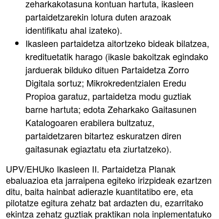
zeharkakotasuna kontuan hartuta, ikasleen
partaidetzarekin lotura duten arazoak
identifikatu ahal izateko).
Ikasleen partaidetza aitortzeko bideak bilatzea,
kredituetatik harago (ikasle bakoitzak egindako
jarduerak bilduko dituen Partaidetza Zorro
Digitala sortuz; Mikrokredentzialen Eredu
Propioa garatuz, partaidetza modu guztiak
barne hartuta; edota Zeharkako Gaitasunen
Katalogoaren erabilera bultzatuz,
partaidetzaren bitartez eskuratzen diren
gaitasunak egiaztatu eta ziurtatzeko).
UPV/EHUko Ikasleen II. Partaidetza Planak
ebaluazioa eta jarraipena egiteko irizpideak ezartzen
ditu, baita hainbat adierazle kuantitatibo ere, eta
pilotatze egitura zehatz bat ardazten du, ezarritako
ekintza zehatz guztiak praktikan nola inplementatuko