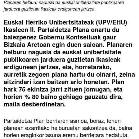
Planaren helburu nagusia da euskal unibertsitate publikoaren
jarduera guztietan ikasleak erdigunean jartzea.
Euskal Herriko Unibertsitateak (UPV/EHU)
Ikasleen II. Partaidetza Plana onartu du
baiezpenez Gobernu Kontseiluak gaur
Bizkaia Aretoan egin duen saioan. Planaren
helburu nagusia da euskal unibertsitate
publikoaren jarduera guztietan ikasleak
erdigunean jartzea, eta, horretarako,
aurretik zegoen plana hartu du oinarri, zeina
aitzindari izan baitzen arlo honetan. Plan
hark 75 ekintza jarri zituen jomugan, eta
horien % 80 baino gehiago gauzatu dira,
maila desberdinetan.
Partaidetza Plan berriaren asmoa, beraz, lehen
planean ezarritako helburuetan sakontzea da, baina
horien eraginkortasuna eremu berrietara hedatuta.