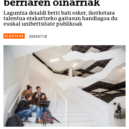
berriaren oinarriak
Laguntza deialdi berri bati esker, ikerketara
talentua erakartzeko gaitasun handiagoa du
euskal unibertsitate publikoak
2024/07/18
ALBISTEAK