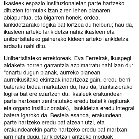
Ikasleek espazio instituzionaletan parte hartzeko
dituzten formulak izan ziren lehen planaren
abiapuntua, eta bigarren honek, ordea,
lankidetzarako logika bat lortzea du helburu; hau da,
ikasleen arteko lankidetza nahiz ikasleen eta
unibertsitateko gainerako kideen arteko lankidetza
ardaztu nahi ditu.
Unibertsitateko errektoreak, Eva Ferreirak, ikuspegi
aldaketa horren garrantzia azpimarratu nahi izan du:
“onartu dugun planak, aurreko planean
aurreikusitako ekintzak indartzeaz gain, eredu berri
baterako bidea markatzen du, hau da, trantsiziorako
logika bat ere ezartzen du: ikasleek erakundean
parte hartzean zentratutako eredu batetik (egiturak
eta organo instituzionalak), lankidetza eredu integral
batera igaroko da. Bestela esanda, erakundean
parte hartzeko eredu bat atzean utzi, eta
erakundearekin parte hartzeko eredu bat martxan
jarri nahi dugu, lankidetzan aritzeko moduak