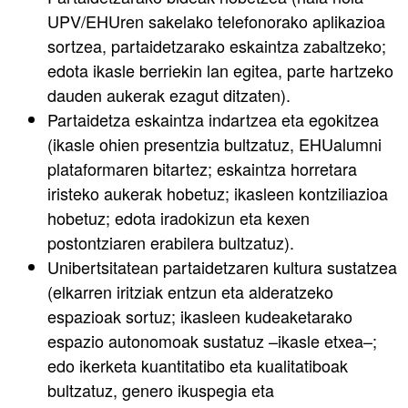
UPV/EHUren sakelako telefonorako aplikazioa
sortzea, partaidetzarako eskaintza zabaltzeko;
edota ikasle berriekin lan egitea, parte hartzeko
dauden aukerak ezagut ditzaten).
Partaidetza eskaintza indartzea eta egokitzea
(ikasle ohien presentzia bultzatuz, EHUalumni
plataformaren bitartez; eskaintza horretara
iristeko aukerak hobetuz; ikasleen kontziliazioa
hobetuz; edota iradokizun eta kexen
postontziaren erabilera bultzatuz).
Unibertsitatean partaidetzaren kultura sustatzea
(elkarren iritziak entzun eta alderatzeko
espazioak sortuz; ikasleen kudeaketarako
espazio autonomoak sustatuz –ikasle etxea–;
edo ikerketa kuantitatibo eta kualitatiboak
bultzatuz, genero ikuspegia eta