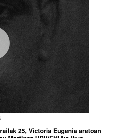
)
railak 25, Victoria Eugenia aretoan
osu Martinez UPV/EHUko Ikus-