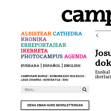
Eduki nagusira joan
ALBISTEAK
CATHEDRA
KRONIKA
ERREPORTAJEAK
IKERKETA
Jos
PHOTOCAMPUS
AGENDA
dok
EUSKARA
ESPAÑOL
ENGLISH
Euskal
CAMPUSARI BURUZ
KOMUNIKAZIO BULEGOA
ikerlar
LEGE OHARRA
KONTAKTUA
EHU
IZENA EMAN GURE NEWSLETTEREAN