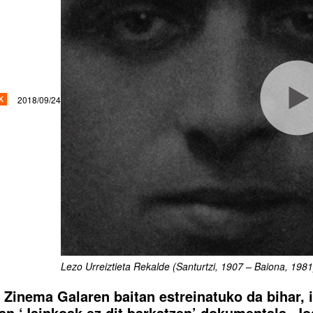
2018/09/24
K
Lezo Urreiztieta Rekalde (Santurtzi, 1907 – Baiona, 1981
 Zinema Galaren baitan estreinatuko da bihar, i
an ‘Jainkoak ez dit barkatzen’ dokumentala. J