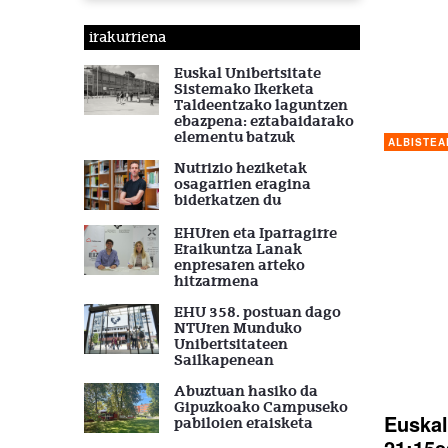
irakurriena
Euskal Unibertsitate
Sistemako Ikerketa
Taldeentzako laguntzen
ebazpena: eztabaidarako
elementu batzuk
ALBISTEA
Nutrizio heziketak
osagarrien eragina
biderkatzen du
EHUren eta Iparragirre
Eraikuntza Lanak
enpresaren arteko
hitzarmena
EHU 358. postuan dago
NTUren Munduko
Unibertsitateen
Sailkapenean
Abuztuan hasiko da
Gipuzkoako Campuseko
Euskal
pabiloien eraisketa
21:15e