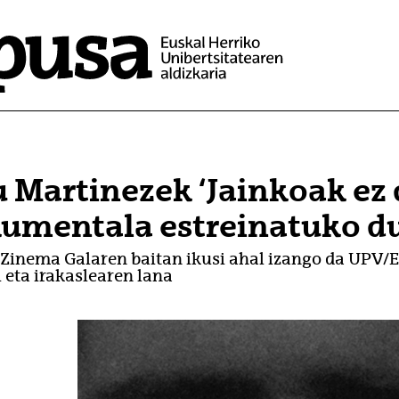
u Martinezek ‘Jainkoak ez 
umentala estreinatuko d
 Zinema Galaren baitan ikusi ahal izango da UP
i eta irakaslearen lana
(Beste leiho bat zabalduko du)