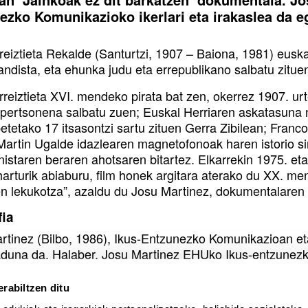
ezko Komunikazioko ikerlari eta irakaslea da eg
reiztieta Rekalde (Santurtzi, 1907 – Baiona, 1981) euska
andista, eta ehunka judu eta errepublikano salbatu zitue
reiztieta XVI. mendeko pirata bat zen, okerrez 1907. urte
pertsonena salbatu zuen; Euskal Herriaren askatasuna n
etetako 17 itsasontzi sartu zituen Gerra Zibilean; Fran
 Martin Ugalde idazlearen magnetofonoak haren istorio s
nistaren beraren ahotsaren bitartez. Elkarrekin 1975. et
harturik abiaburu, film honek argitara aterako du XX. me
en lekukotza”, azaldu du Josu Martinez, dokumentalaren 
fia
rtinez (Bilbo, 1986), Ikus-Entzunezko Komunikazioan eta
iaduna da. Halaber, Josu Martinez EHUko Ikus-entzunezko
za gutxituak eta ikus-entzunezko komunikabideak aztert
2009), Sagarren denbora (2010), Prohibido recordar (201
rabiltzen ditu
talak zuzendu ditu, guztiak Donostia Zinemaldian estre