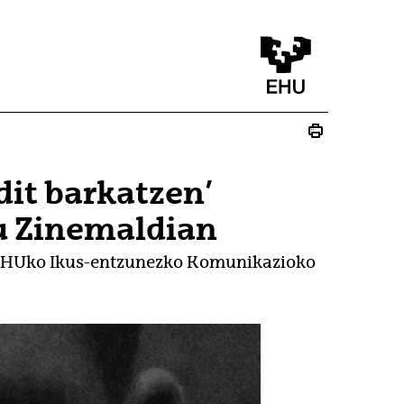
dit barkatzen’
u Zinemaldian
V/EHUko Ikus-entzunezko Komunikazioko