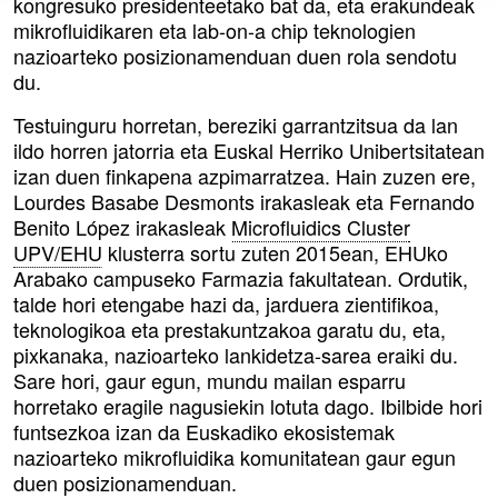
kongresuko presidenteetako bat da, eta erakundeak
mikrofluidikaren eta lab-on-a chip teknologien
nazioarteko posizionamenduan duen rola sendotu
du.
Testuinguru horretan, bereziki garrantzitsua da lan
ildo horren jatorria eta Euskal Herriko Unibertsitatean
izan duen finkapena azpimarratzea. Hain zuzen ere,
Lourdes Basabe Desmonts irakasleak eta Fernando
Benito López irakasleak
Microfluidics Cluster
UPV/EHU
klusterra sortu zuten 2015ean, EHUko
Arabako campuseko Farmazia fakultatean. Ordutik,
talde hori etengabe hazi da, jarduera zientifikoa,
teknologikoa eta prestakuntzakoa garatu du, eta,
pixkanaka, nazioarteko lankidetza-sarea eraiki du.
Sare hori, gaur egun, mundu mailan esparru
horretako eragile nagusiekin lotuta dago. Ibilbide hori
funtsezkoa izan da Euskadiko ekosistemak
nazioarteko mikrofluidika komunitatean gaur egun
duen posizionamenduan.