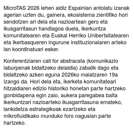
MicroTAS 2026 lehen aldiz Espainian antolatu izanak
agerian uzten du, gainera, ekosistema zientifiko hori
sendotzen ari dela eta nazioartean gero eta
ikusgarritasun handiagoa duela, ikerkuntza
komunitatearen eta Euskal Herriko Unibertsitatearen
eta Ikerbasqueren ingurune instituzionalaren arteko
lan koordinatuari esker.
Konferentziaren call for abstracsta (komunikazio
laburpenak bidaltzeko deialdia) zabalik dago eta
bidaltzeko azken eguna 2026ko maiatzaren 19a
izango da. Hori dela eta, ikerketa komunitateari
hitzaldiaren edizio historiko honetan parte hartzeko
gonbidapena egin zaio, aukera paregabea baita
ikerkuntzari nazioarteko ikusgarritasuna emateko,
lankidetza estrategikoak ezartzeko eta
mikrofluidikako munduko foro nagusian parte
hartzeko.