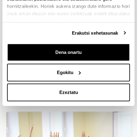
hornitzaileekin. Horiek aukera izango dute informazio hori
zeuk eman diezun edo euren zerbitzuak erabili dituzulako
eskuratu duten bestelako informazio batekin uztartzeko.
Erakutsi xehetasunak
Dena onartu
Egokitu
Feminist and Gender Studies
Doctoral Programme
Ezeztatu