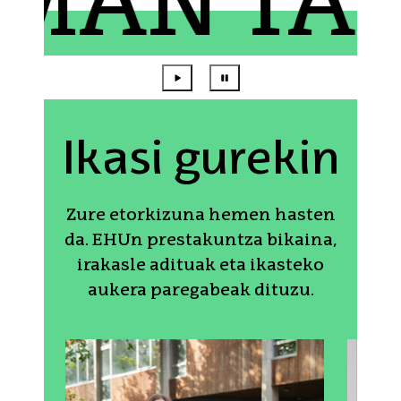
N TA ZA
Ikasi gurekin
Zure etorkizuna hemen hasten
da. EHUn prestakuntza bikaina,
irakasle adituak eta ikasteko
aukera paregabeak dituzu.
Protagonistak