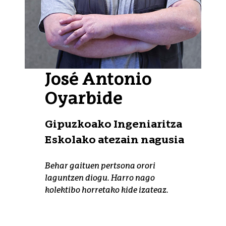
José Antonio
Oyarbide
Gipuzkoako Ingeniaritza
Eskolako atezain nagusia
Behar gaituen pertsona orori
laguntzen diogu. Harro nago
kolektibo horretako kide izateaz.