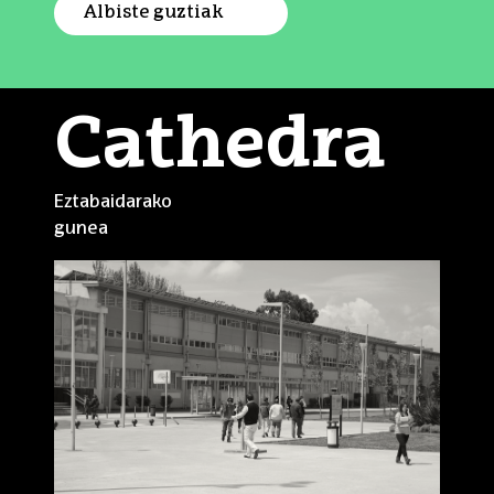
Albiste guztiak
Cathedra
Eztabaidarako
gunea