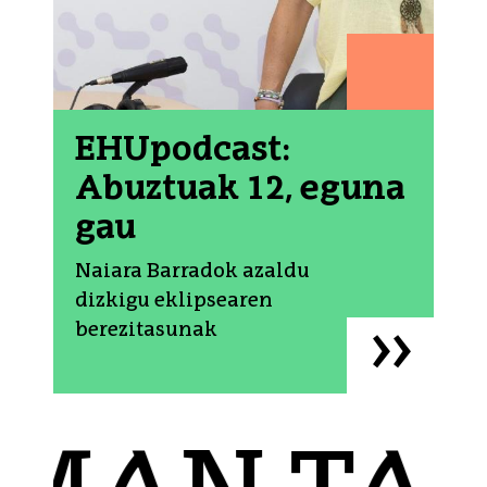
EHUpodcast:
Abuztuak 12, eguna
gau
Naiara Barradok azaldu
dizkigu eklipsearen
berezitasunak