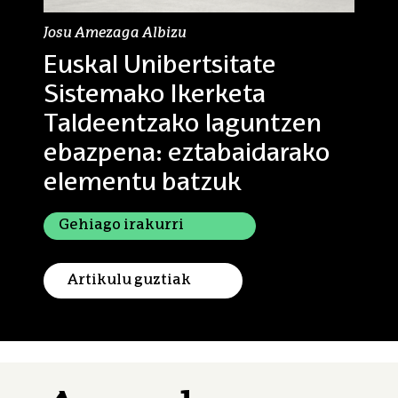
Josu Amezaga Albizu
Euskal Unibertsitate
Sistemako Ikerketa
Taldeentzako laguntzen
ebazpena: eztabaidarako
elementu batzuk
Euskal Unibertsitate Sistem
Gehiago irakurri
Artikulu guztiak