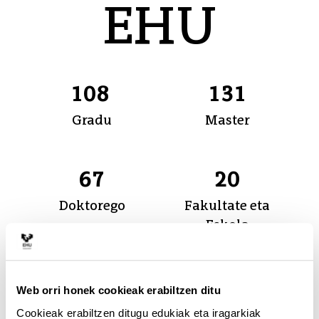
EHU zenbakitan
EHU
108
131
Gradu
Master
67
20
Doktorego
Fakultate eta
Eskola
+40 k
Web orri honek cookieak erabiltzen ditu
Ikasle
Cookieak erabiltzen ditugu edukiak eta iragarkiak