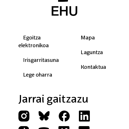
Oineko menua
Egoitza
Mapa
elektronikoa
Laguntza
Irisgarritasuna
Kontaktua
Lege oharra
Jarrai gaitzazu