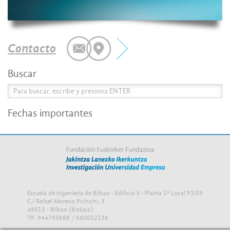
Contacto
Buscar
Fechas importantes
Escuela de Ingeniería de Bilbao - Edificio II - Planta 1ª Local P1I33
C/ Rafael Moreno Pichichi, 3
48013 - Bilbao (Bizkaia)
Tlf. 944795688 / 660052136