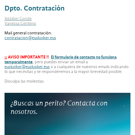
Dpto. Contratación
Aitziber Conde
Vanessa Centeno
Mail general contratación:
contratacion@euskoiker.eus
¡¡ AVISO IMPORTANTE !!
:
El formulario de contacto no funciona
temporalmente
, pero puedes enviar un email a
euskoiker@euskoiker.eus
o a cualquiera de nuestros emails indicando
lo que necesitas y te responderemos a la mayor brevedad posible.
Disculpa las molestias.
¿Buscas un perito? Contacta con
¿Qu
nosotros.
pro