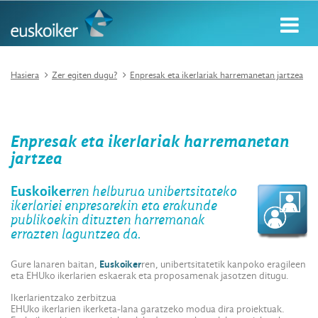
Hasiera
Zer egiten dugu?
Enpresak eta ikerlariak harremanetan jartzea
Enpresak eta ikerlariak harremanetan
jartzea
Euskoiker
ren helburua unibertsitateko
ikerlariei enpresarekin eta erakunde
publikoekin dituzten harremanak
errazten laguntzea da.
Gure lanaren baitan,
Euskoiker
ren, unibertsitatetik kanpoko eragileen
eta EHUko ikerlarien eskaerak eta proposamenak jasotzen ditugu.
Ikerlarientzako zerbitzua
EHUko ikerlarien ikerketa-lana garatzeko modua dira proiektuak.