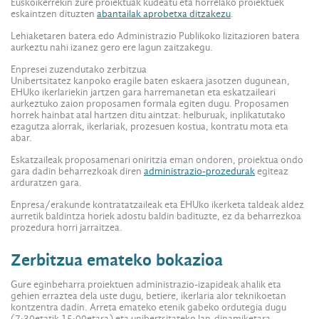
Euskoikerrekin zure proiektuak kudeatu eta horrelako proiektuek
eskaintzen dituzten
abantailak aprobetxa ditzakezu
.
Lehiaketaren batera edo Administrazio Publikoko lizitazioren batera
aurkeztu nahi izanez gero ere lagun zaitzakegu.
Enpresei zuzendutako zerbitzua
Unibertsitatez kanpoko eragile baten eskaera jasotzen dugunean,
EHUko ikerlariekin jartzen gara harremanetan eta eskatzaileari
aurkeztuko zaion proposamen formala egiten dugu. Proposamen
horrek hainbat atal hartzen ditu aintzat: helburuak, inplikatutako
ezagutza alorrak, ikerlariak, prozesuen kostua, kontratu mota eta
abar.
Eskatzaileak proposamenari oniritzia eman ondoren, proiektua ondo
gara dadin beharrezkoak diren
administrazio-prozedurak
egiteaz
arduratzen gara.
Enpresa/erakunde kontratatzaileak eta EHUko ikerketa taldeak aldez
aurretik baldintza horiek adostu baldin badituzte, ez da beharrezkoa
prozedura horri jarraitzea.
Zerbitzua emateko bokazioa
Gure eginbeharra proiektuen administrazio-izapideak ahalik eta
gehien erraztea dela uste dugu, betiere, ikerlaria alor teknikoetan
kontzentra dadin. Arreta emateko etenik gabeko ordutegia dugu
(7:30etatik 15:00etara) eta unibertsitateko lan-dinamiketara