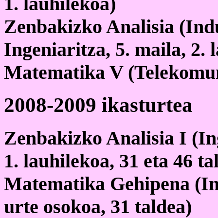
1. lauhilekoa)
Zenbakizko Analisia (Ind
Ingeniaritza, 5. maila, 2. 
Matematika V (Telekomun
2008-2009 ikasturtea
Zenbakizko Analisia I (Ing
1. lauhilekoa, 31 eta 46 ta
Matematika Gehipena (Inge
urte osokoa, 31 taldea)