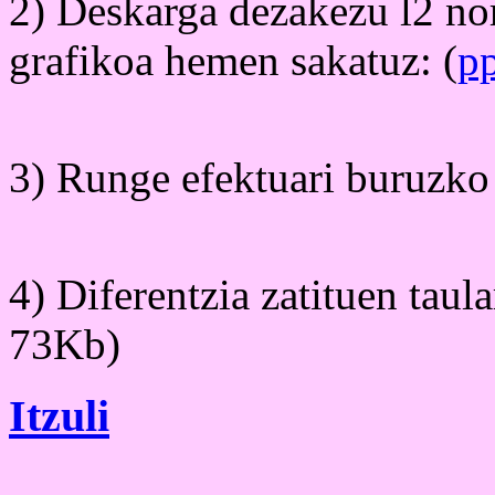
2) Deskarga dezakezu l2 no
grafikoa hemen sakatuz: (
p
3) Runge efektuari buruzko 
4) Diferentzia zatituen taula
73Kb)
Itzuli