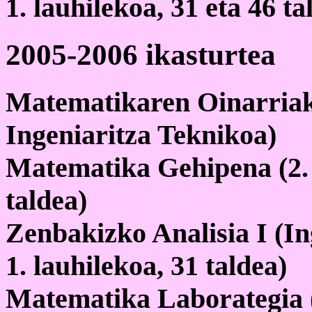
1. lauhilekoa, 31 eta 46 ta
2005-2006 ikasturtea
Matematikaren Oinarriak
Ingeniaritza Teknikoa)
Matematika Gehipena (2. I
taldea)
Zenbakizko Analisia I (Ing
1. lauhilekoa, 31 taldea)
Matematika Laborategia (