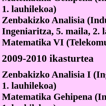
1. lauhilekoa)
Zenbakizko Analisia (Ind
Ingeniaritza, 5. maila, 2. 
Matematika VI (Telekomun
2009-2010 ikasturtea
Zenbakizko Analisia I (Ing
1. lauhilekoa)
Matematika Gehipena (Inge