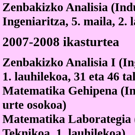
Zenbakizko Analisia (Ind
Ingeniaritza, 5. maila, 2. 
2007-2008 ikasturtea
Zenbakizko Analisia I (Ing
1. lauhilekoa, 31 eta 46 ta
Matematika Gehipena (Inge
urte osokoa)
Matematika Laborategia 
Teknikoa, 1. lauhilekoa)