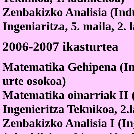
Zenbakizko Analisia (Ind
Ingeniaritza, 5. maila, 2. 
2006-2007 ikasturtea
Matematika Gehipena (Inge
urte osokoa)
Matematika oinarriak II 
Ingenieritza Teknikoa, 2.
Zenbakizko Analisia I (Ing