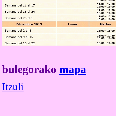
bulegorako
mapa
Itzuli