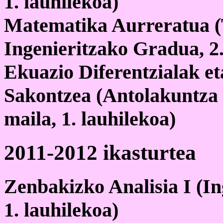
1. lauhilekoa)
Matematika Aurreratua 
Ingenieritzako Gradua, 2.
Ekuazio Diferentzialak e
Sakontzea (Antolakuntza 
maila, 1. lauhilekoa)
2011-2012 ikasturtea
Zenbakizko Analisia I (Ing
1. lauhilekoa)