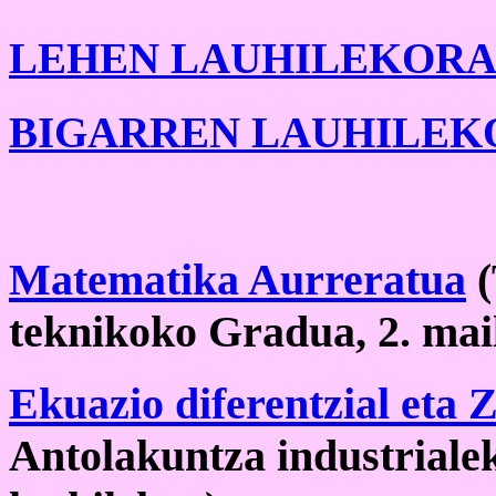
LEHEN LAUHILEKORA
BIGARREN LAUHILEK
Matematika Aurreratua
(
teknikoko Gradua, 2. mail
Ekuazio diferentzial eta
Antolakuntza industrialek