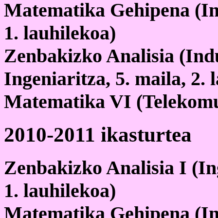
Matematika Gehipena (Inge
1. lauhilekoa)
Zenbakizko Analisia (Ind
Ingeniaritza, 5. maila, 2. 
Matematika VI (Telekomun
2010-2011 ikasturtea
Zenbakizko Analisia I (Ing
1. lauhilekoa)
Matematika Gehipena (Inge