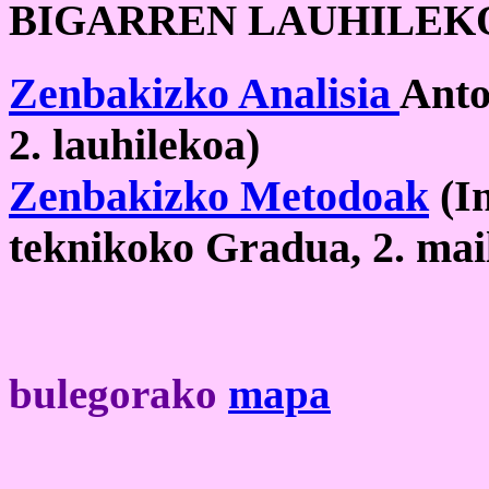
BIGARREN LAUHILEK
Zenbakizko Analisia
Anto
2. lauhilekoa)
Zenbakizko Metodoak
(In
teknikoko Gradua, 2. mail
bulegorako
mapa