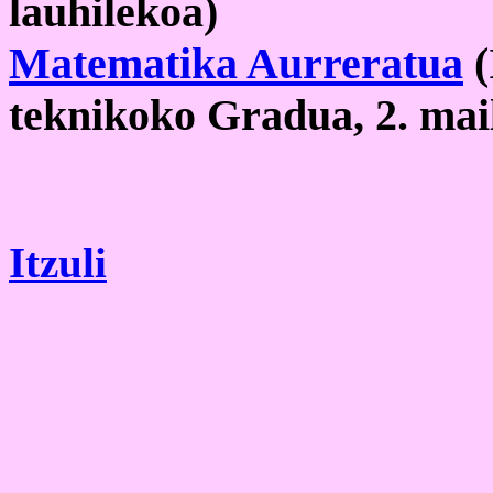
lauhilekoa)
Matematika Aurreratua
(
teknikoko Gradua, 2. mail
Itzuli