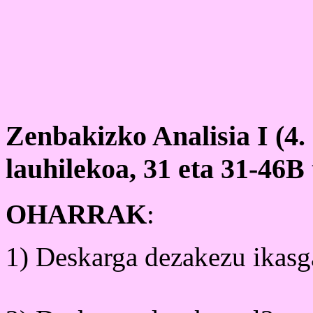
Zenbakizko Analisia I (4. 
lauhilekoa, 31 eta 31-46B
OHARRAK
:
1) Deskarga dezakezu ikasg