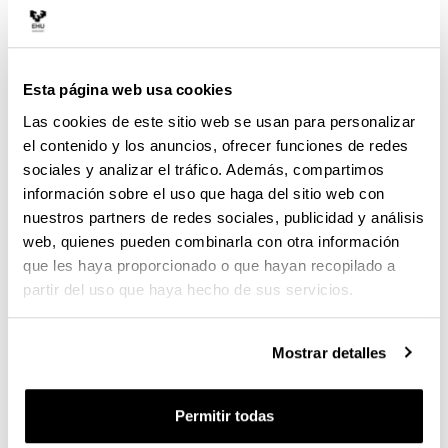
Además, dado que algunos de esos alimentos
contienen microorganismos vivos, también poseen
propiedades
probióticas
.
Esta página web usa cookies
Kéfir y yogur: dos fermentados parecidos,
Las cookies de este sitio web se usan para personalizar
pero no iguales
el contenido y los anuncios, ofrecer funciones de redes
El kéfir y el yogur suelen agruparse bajo la misma
sociales y analizar el tráfico. Además, compartimos
etiqueta de ‘lácteos fermentados’, y no es raro
información sobre el uso que haga del sitio web con
pensar que el kéfir es simplemente un yogur más
nuestros partners de redes sociales, publicidad y análisis
líquido. Sin embargo, aunque comparten ciertas
web, quienes pueden combinarla con otra información
características, son productos distintos, tanto en su
que les haya proporcionado o que hayan recopilado a
composición microbiana como en sus efectos sobre
partir del uso que haya hecho de sus servicios.
la salud.
La principal diferencia entre el yogur y el kéfir está
Mostrar detalles
en cómo se fermentan. El yogur es un producto
obtenido mediante la fermentación láctica, llevada a
cabo por las bacterias ‘Lactobacillus
Permitir todas
delbrueckii subsp. Bulgaricus’ y ‘Streptococcus