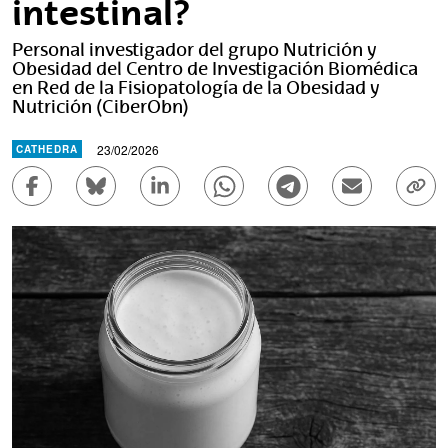
intestinal?
Personal investigador del grupo Nutrición y
Obesidad del Centro de Investigación Biomédica
en Red de la Fisiopatología de la Obesidad y
Nutrición (CiberObn)
23/02/2026
CATHEDRA
Compartir en Facebook - (Abre una nueva ventana)
Compartir en Bluesky - (Abre una nueva ve
Compartir en Linkedin - (Abre una 
Compartir en Whatsapp - (A
Compartir en Telegr
Enviar por c
Copi