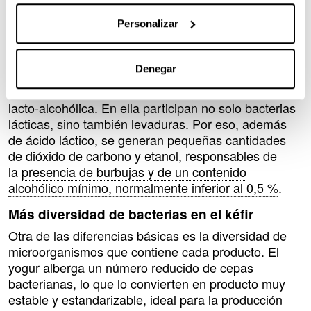
thermophilus’. Esos
microorganismos
transforman la
lactosa de la leche en ácido láctico, lo que da lugar a
Personalizar
su textura espesa y a su sabor suave y ligeramente
ácido.
Denegar
El kéfir, en cambio, se produce mediante una
fermentación mucho más compleja, conocida como
lacto-alcohólica. En ella participan no solo bacterias
lácticas, sino también levaduras. Por eso, además
de ácido láctico, se generan pequeñas cantidades
de dióxido de carbono y etanol, responsables de
la
presencia de burbujas y de un contenido
alcohólico mínimo, normalmente inferior al 0,5 %
.
Más diversidad de bacterias en el kéfir
Otra de las diferencias básicas es la diversidad de
microorganismos que contiene cada producto. El
yogur alberga un número reducido de cepas
bacterianas, lo que lo convierten en producto muy
estable y estandarizable, ideal para la producción