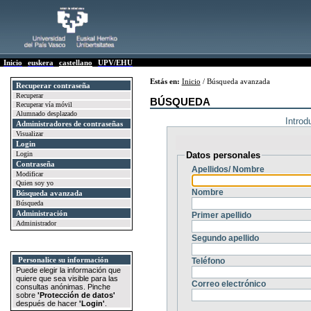
Inicio
euskera
castellano
UPV/EHU
Estás en:
Inicio
/ Búsqueda avanzada
Recuperar contraseña
Recuperar
BÚSQUEDA
Recuperar vía móvil
Alumnado desplazado
Introd
Administradores de contraseñas
Visualizar
Login
Login
Datos personales
Contraseña
Apellidos/ Nombre
Modificar
Quien soy yo
Nombre
Búsqueda avanzada
Búsqueda
Administración
Primer apellido
Administrador
Segundo apellido
Personalice su información
Teléfono
Puede elegir la información que
quiere que sea visible para las
Correo electrónico
consultas anónimas. Pinche
sobre
'Protección de datos'
después de hacer
'Login'
.