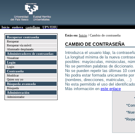
Inicio
euskera
castellano
UPV/EHU
Estás en:
Inicio
/ Cambio de contraseña
Recuperar contraseña
Recuperar
CAMBIO DE CONTRASEÑA
Recuperar vía móvil
Alumnado desplazado
Introduzca el usuario ldap, la contraseñ
Administradores de contraseñas
La longitud mínima de la nueva contrase
Visualizar
posibles: mayúsculas, minúsculas, núm
Login
No se permiten palabras de diccionario.
Login
No se pueden repetir las últimas 10 con
Contraseña
No podra estar formada unicamente por p
Modificar
(nombres, direcciones, matriculas, ...)
Quien soy yo
Búsqueda avanzada
No esta permitido el uso del identifica
Búsqueda
Más información en
este enlace
Administración
Administrador
*Con
*Nue
*Repe