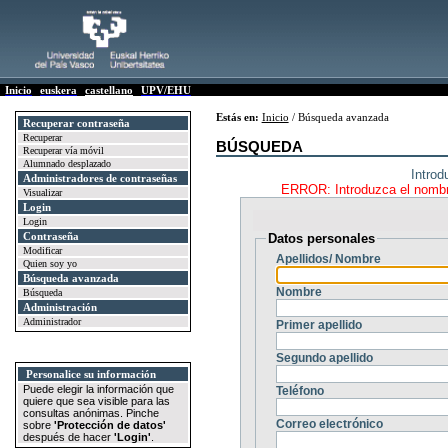
Inicio
euskera
castellano
UPV/EHU
Estás en:
Inicio
/ Búsqueda avanzada
Recuperar contraseña
Recuperar
BÚSQUEDA
Recuperar vía móvil
Alumnado desplazado
Introd
Administradores de contraseñas
ERROR: Introduzca el nombre,
Visualizar
Login
Login
Contraseña
Datos personales
Modificar
Apellidos/ Nombre
Quien soy yo
Búsqueda avanzada
Nombre
Búsqueda
Administración
Administrador
Primer apellido
Segundo apellido
Personalice su información
Puede elegir la información que
Teléfono
quiere que sea visible para las
consultas anónimas. Pinche
Correo electrónico
sobre
'Protección de datos'
después de hacer
'Login'
.