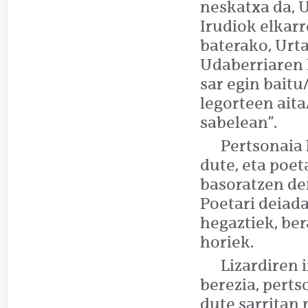
neskatxa da, U
Irudiok elkarr
baterako, Urt
Udaberriaren 
sar egin baitu
legorteen aita
sabelean”.
Pertsonaia
dute, eta poet
basoratzen de
Poetari deiada
hegaztiek, be
horiek.
Lizardiren 
berezia, pert
dute sarritan