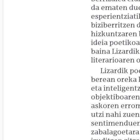
da ematen duen
esperientziati
biziberritzen 
hizkuntzaren 
ideia poetiko
baina Lizardik
literarioaren 
Lizardik po
berean oreka 
eta inteligent
objektiboaren 
askoren errom
utzi nahi zuen
sentimenduen
zabalagoetara 