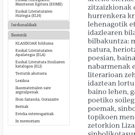
Euskal Hiztegiaren
Maiztasun Egitura (EHME)
zitzaizkionak 
Euskal Literaturaren
hurrenkera kr
Hiztegia (ELH)
lehenagotik e
Jardunaldiak
idazlearen bi
Besterik
bilbakuntza: m
KLASIKOAK bilduma
natura, heriotz
Euskal Literaturaren
Apalategia (ELA)
poesian, baina
Euskal Literatura Itzuliaren
nabarmenak er
katalogoa (ELI)
literarioan ze
Testutik ahotsera
Lexikoa
idaztean lortu
Ikasmaterialen sare
baino lehen, g
argitalpenak
poetiko soileg
Ibon Sarasola, Gorazarre
Berriak
poemak, sinbo
Esteka interesgarriak
topikoen mend
In memoriam
zetorkion Liza
sinbolikotasun