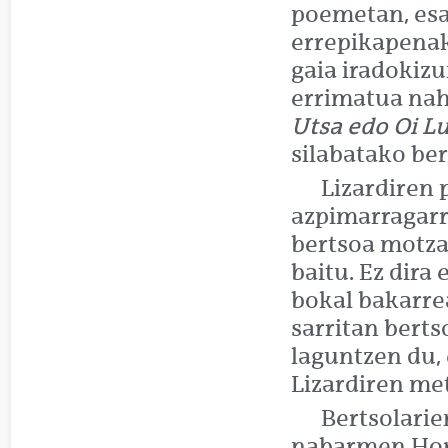
poemetan, esa
errepikapenak
gaia iradokiz
errimatua nah
Utsa edo Oi L
silabatako ber
Lizardiren 
azpimarragarri
bertsoa motza 
baitu. Ez dira
bokal bakarre
sarritan berts
laguntzen du, 
Lizardiren met
Bertsolarie
nabarmen.Horr