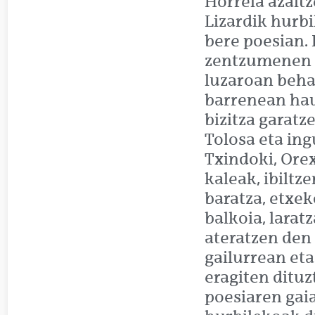
Horrela azaltz
Lizardik hurb
bere poesian.
zentzumenen b
luzaroan beha
barrenean hau
bizitza garatz
Tolosa eta ing
Txindoki, Orex
kaleak, ibilt
baratza, etxek
balkoia, laratz
ateratzen den
gailurrean et
eragiten dituz
poesiaren gai