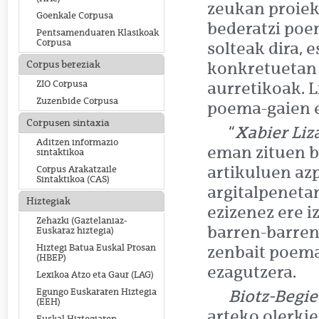
zeukan proiek
Goenkale Corpusa
bederatzi poe
Pentsamenduaren Klasikoak
Corpusa
solteak dira, 
Corpus bereziak
konkretuetan 
ZIO Corpusa
aurretikoak. 
Zuzenbide Corpusa
poema-gaien e
Corpusen sintaxia
“
Xabier Liz
Aditzen informazio
eman zituen be
sintaktikoa
artikuluen az
Corpus Arakatzaile
Sintaktikoa (CAS)
argitalpenetan
Hiztegiak
ezizenez ere i
Zehazki (Gaztelaniaz-
barren-barreng
Euskaraz hiztegia)
Hiztegi Batua Euskal Prosan
zenbait poema 
(HBEP)
ezagutzera.
Lexikoa Atzo eta Gaur (LAG)
Egungo Euskararen Hiztegia
Biotz-Begi
(EEH)
arteko olerki