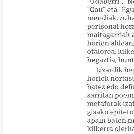
“Udaberri”, “
“Gau” eta “Egu
mendiak, zuha
pertsonal horr
maitagarriak a
horien aldean
otalorea, kilk
hegaztia, huntz
Lizardik be
horiek nortasu
batez edo defi
sarritan poem
metaforak izat
gisako epitet
apain baten m
kilkerra olerk