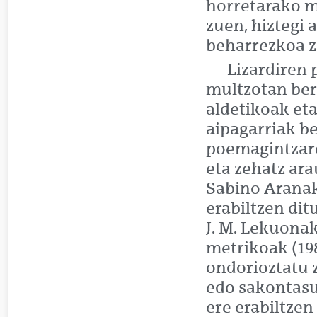
horretarako mi
zuen, hiztegi 
beharrezkoa ze
Lizardiren 
multzotan ber
aldetikoak eta
aipagarriak b
poemagintzare
eta zehatz ar
Sabino Aranak
erabiltzen ditu
J. M. Lekuona
metrikoak (198
ondorioztatu 
edo sakontasu
ere erabiltzen