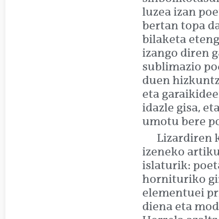
luzea izan po
bertan topa d
bilaketa eten
izango diren 
sublimazio po
duen hizkuntz
eta garaikide
idazle gisa, e
umotu bere po
Lizardiren 
izeneko artik
islaturik: poe
hornituriko g
elementuei pr
diena eta mod