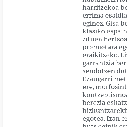
harritzekoa be
errima esaldi
eginez. Gisa b
klasiko espain
zituen bertso
premietara ego
eraikitzeko. 
garrantzia be
sendotzen dute
Ezaugarri metr
ere, morfosint
kontzeptismoa
berezia eskatz
hizkuntzareki
egotea. Izan 
huts eginik er