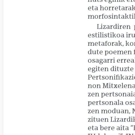
eta horretara
morfosintakti
Lizardiren
estilistikoa i
metaforak, ko
dute poemen f
osagarri errea
egiten dituzte
Pertsonifikazi
non Mitxelena
zen pertsonai
pertsonala osa
zen moduan, N
zituen Lizardik
eta bere aita 