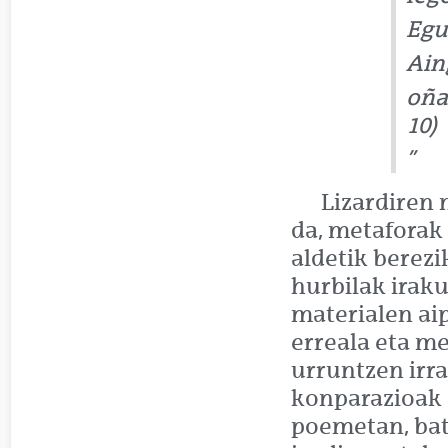
Egu
Ain
oña
10)
Lizardiren 
da, metaforak
aldetik berezi
hurbilak iraku
materialen ai
erreala eta me
urruntzen irra
konparazioak e
poemetan, bat