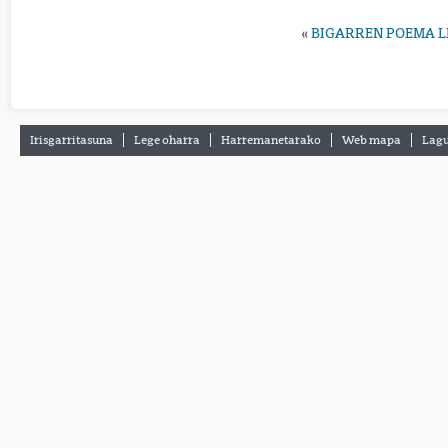
«
BIGARREN POEMA LI
Irisgarritasuna
Lege oharra
Harremanetarako
Web mapa
Lagu