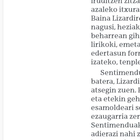
iruditzen zitz
azaleko itxura
Baina Lizardi
nagusi, heziak
beharrean gih
lirikoki, emet
edertasun for
izateko, tenpl
Sentimendu
batera, Lizard
atsegin zuen. 
eta etekin geh
esamoldeari s
ezaugarria zer
Sentimenduak
adierazi nahi 