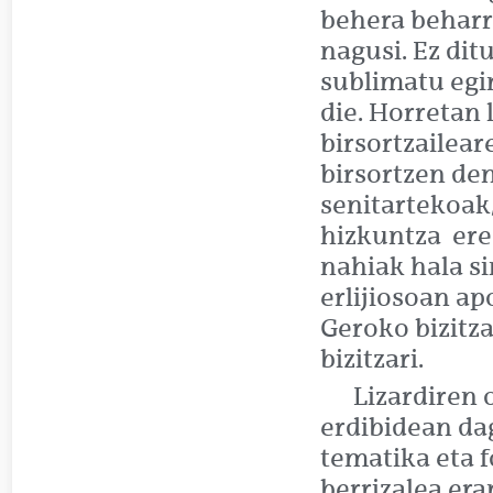
behera beharr
nagusi. Ez dit
sublimatu egin
die. Horretan 
birsortzailea
birsortzen de
senitartekoak,
hizkuntza ere 
nahiak hala si
erlijiosoan ap
Geroko bizitz
bizitzari.
Lizardiren 
erdibidean da
tematika eta f
berrizalea era