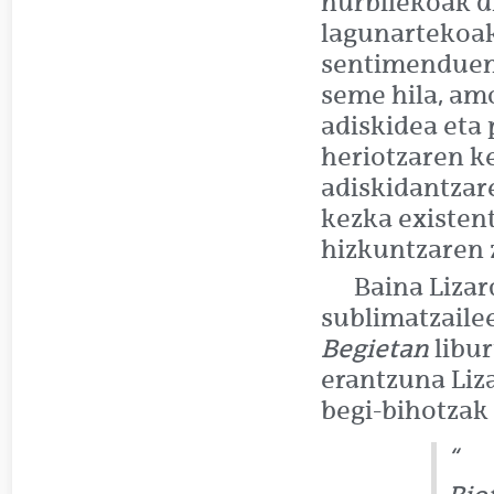
hurbilekoak d
lagunartekoak 
sentimenduen
seme hila, am
adiskidea eta 
heriotzaren k
adiskidantza
kezka existentz
hizkuntzaren z
Baina Lizar
sublimatzaile
Begietan
libur
erantzuna Liza
begi-bihotzak