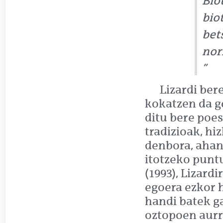
Bio
bio
bet
nork
Lizardi ber
kokatzen da g
ditu bere poes
tradizioak, hi
denbora, ahan
itotzeko puntu
(1993), Lizard
egoera ezkor h
handi batek ga
oztopoen aurr