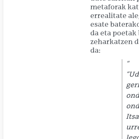
metaforak kate
errealitate a
esate baterak
da eta poetak 
zeharkatzen d
da:
“Uda
ger
ond
onda
Its
urr
leg