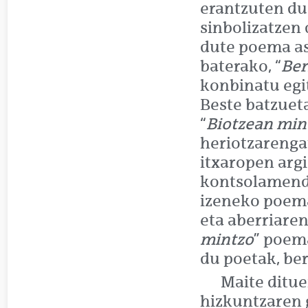
erantzuten du
sinbolizatzen
dute poema as
baterako, “
Ber
konbinatu egit
Beste batzuet
“
Biotzean min
heriotzarengat
itxaropen argi
kontsolamendu
izeneko poema
eta aberriaren
mintzo
” poem
du poetak, ber
Maite ditue
hizkuntzaren 