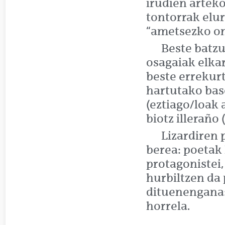
irudien arteko
tontorrak elur
“ametsezko ontz
Beste batz
osagaiak elkar
beste errekurt
hartutako baso
(eztiago/loak 
biotz illeraño 
Lizardiren 
berea: poetak
protagonistei,
hurbiltzen da
dituenengana:
horrela.