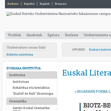
Euskara
Español
English
Français
Profilak
Ikasketak
Egitura
Ikerketa
Unibertsitatera 
UPV/EHU
Euskara Institut
Bilaketa aurreratua
EUSKARA INSTITUTUA
Euskal Liter
Institutua
Institutuaz
Kokalekua eta kontaktua
«
BIGARREN POEMA LI
"Rudolf de Rijk" liburutegia
Gramatika
BIOTZ-B
Sareko Euskal Gramatika