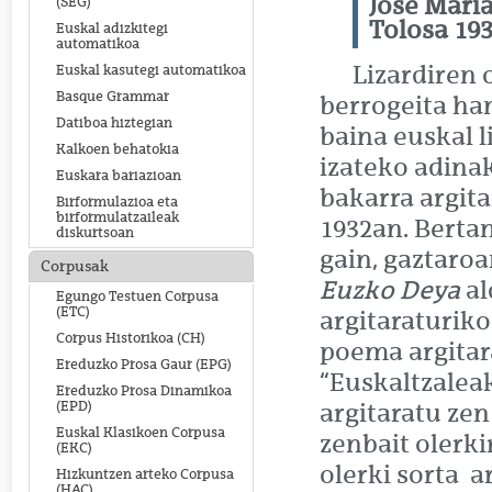
Jose Maria
(SEG)
Tolosa 193
Euskal adizkitegi
automatikoa
Lizardiren 
Euskal kasutegi automatikoa
Basque Grammar
berrogeita ha
Datiboa hiztegian
baina euskal 
Kalkoen behatokia
izateko adinak
Euskara bariazioan
bakarra argit
Birformulazioa eta
birformulatzaileak
1932an. Berta
diskurtsoan
gain, gaztaroa
Corpusak
Euzko Deya
al
Egungo Testuen Corpusa
(ETC)
argitaraturiko
Corpus Historikoa (CH)
poema argitar
Ereduzko Prosa Gaur (EPG)
“Euskaltzalea
Ereduzko Prosa Dinamikoa
(EPD)
argitaratu ze
Euskal Klasikoen Corpusa
zenbait olerki
(EKC)
olerki sorta a
Hizkuntzen arteko Corpusa
(HAC)