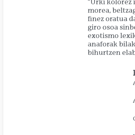
“Urki kolorez i
morea, beltza
finez oratua d
giro osoa sinb
exotismo lexi
anaforak bilak
bihurtzen elab