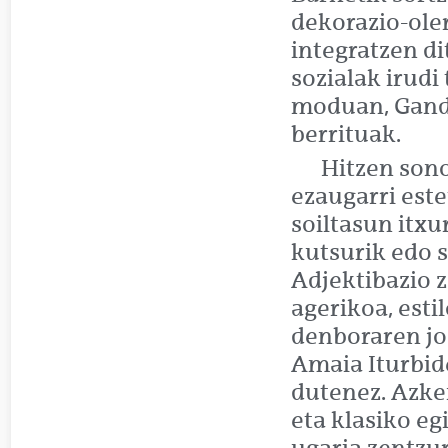
dekorazio-ole
integratzen d
sozialak irudi
moduan, Gandi
berrituak.
Hitzen sono
ezaugarri este
soiltasun itx
kutsurik edo s
Adjektibazio 
agerikoa, esti
denboraren joa
Amaia Iturbid
dutenez. Azken
eta klasiko eg