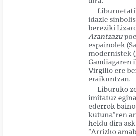
dira.
Liburuetat
idazle sinboli
bereziki Lizar
Arantzazu
poe
espainolek (Sa
modernistek (
Gandiagaren ik
Virgilio ere b
eraikuntzan.
Liburuko z
imitatuz egina
ederrok baino
kutuna”ren an
heldu dira ask
“Arrizko amab