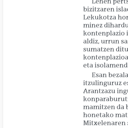
Lehen perts
bizitzaren is
Lekukotza hor
minez dihardu.
kontenplazio 
aldiz, urrun 
sumatzen ditu
kontenplazioar
eta isolamend
Esan bezal
itzulinguruz e
Arantzazu ing
konparaburutza
mamitzen da b
honetako mater
Mitxelenaren 