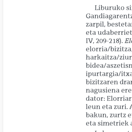
Liburuko si
Gandiagarentza
zarpil, bestet
eta udaberrie
IV, 209-218).
El
elorria/bizitz
harkaitza/ziu
bidea/aszetis
ipurtargia/itx
bizitzaren dr
nagusiena ere
dator: Elorria
leun eta zuri. 
bakun, zurtz e
eta simetriek 