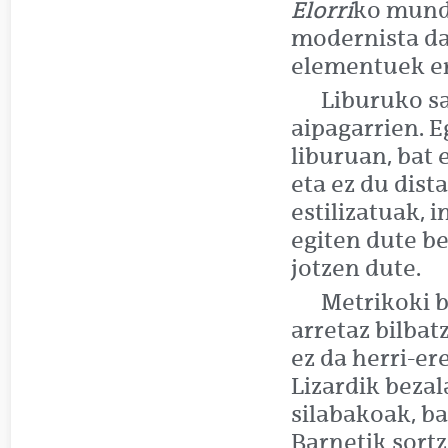
Elorri
ko mund
modernista dau
elementuek er
Liburuko sa
aipagarrien. E
liburuan, bat 
eta ez du dist
estilizatuak, 
egiten dute b
jotzen dute.
Metrikoki b
arretaz bilba
ez da herri-er
Lizardik bezal
silabakoak, b
Barnetik sortz