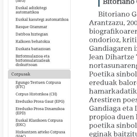
Bitoriano
(SEG)
Euskal adizkitegi
automatikoa
Bitoriano G
Euskal kasutegi automatikoa
Arantzazu, 200
Basque Grammar
biografikoaren
Datiboa hiztegian
ondorioz, krit
Kalkoen behatokia
Gandiagaren i
Euskara bariazioan
Jean Dihartze 
Birformulazioa eta
birformulatzaileak
nortasunareng
diskurtsoan
Poetika sinbol
Corpusak
ereduak balor
Egungo Testuen Corpusa
(ETC)
hamarkadatik 
Corpus Historikoa (CH)
Arestiren poe
Ereduzko Prosa Gaur (EPG)
Gandiaga eta 
Ereduzko Prosa Dinamikoa
(EPD)
propioa duen 
Euskal Klasikoen Corpusa
poetika sinbol
(EKC)
Hizkuntzen arteko Corpusa
eginak baitzi
(HAC)