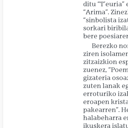
ditu “T’euria”
“Arima”. Zine
“sinbolista iz
sorkari biribi
bere poesiare
Berezko nor
ziren isolame
zitzaizkion es
zuenez, “Poem
gizateria osoa
zuten lanak e
erroturiko iza
eroapen krista
pakearren”. H
halabeharra e
ikuskera islat