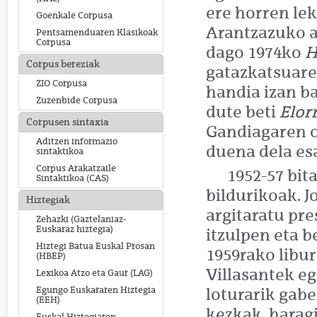
ere horren le
Goenkale Corpusa
Arantzazuko a
Pentsamenduaren Klasikoak
Corpusa
dago 1974ko
H
Corpus bereziak
gatazkatsuare
ZIO Corpusa
handia izan ba
Zuzenbide Corpusa
dute beti
Elorr
Corpusen sintaxia
Gandiagaren o
Aditzen informazio
duena dela es
sintaktikoa
Corpus Arakatzaile
1952-57 bit
Sintaktikoa (CAS)
bildurikoak. 
Hiztegiak
argitaratu pre
Zehazki (Gaztelaniaz-
Euskaraz hiztegia)
itzulpen eta b
Hiztegi Batua Euskal Prosan
1959rako libur
(HBEP)
Villasantek eg
Lexikoa Atzo eta Gaur (LAG)
Egungo Euskararen Hiztegia
loturarik gabe
(EEH)
kezkak, haragi