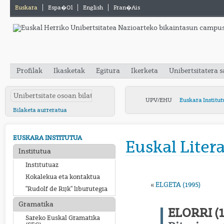
Euskara
Espa�ol
English
Fran�ais
Profilak
Ikasketak
Egitura
Ikerketa
Unibertsitatera 
UPV/EHU
Euskara Institut
Bilaketa aurreratua
EUSKARA INSTITUTUA
Euskal Liter
Institutua
Institutuaz
Kokalekua eta kontaktua
«
ELGETA (1995)
"Rudolf de Rijk" liburutegia
Gramatika
ELORRI (1
Sareko Euskal Gramatika