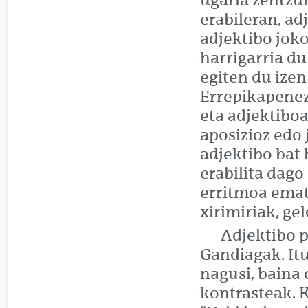
ugaria zentzu
erabileran, ad
adjektibo jok
harrigarria du
egiten du izen
Errepikapenez 
eta adjektiboa 
aposizioz edo 
adjektibo bat 
erabilita dago
erritmoa emate
xirimiriak, gel
Adjektibo p
Gandiagak. Itu
nagusi, baina 
kontrasteak. K