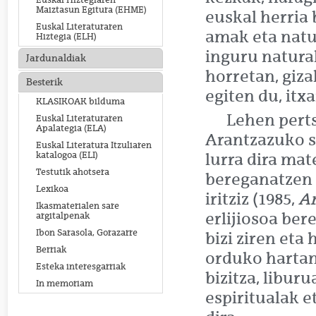
Euskal Hiztegiaren
Maiztasun Egitura (EHME)
euskal herria
Euskal Literaturaren
amak eta natu
Hiztegia (ELH)
inguru natural
Jardunaldiak
horretan, gizak
Besterik
egiten du, itx
KLASIKOAK bilduma
Lehen perts
Euskal Literaturaren
Apalategia (ELA)
Arantzazuko s
Euskal Literatura Itzuliaren
katalogoa (ELI)
lurra dira mat
Testutik ahotsera
bereganatzen d
Lexikoa
iritziz (1985,
Ar
Ikasmaterialen sare
erlijiosoa ber
argitalpenak
Ibon Sarasola, Gorazarre
bizi ziren eta 
Berriak
orduko hartan
Esteka interesgarriak
bizitza, libur
In memoriam
espiritualak 