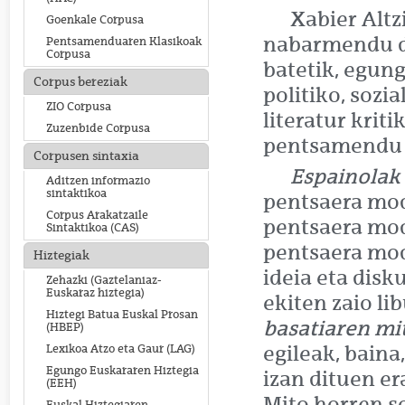
Xabier Altzi
Goenkale Corpusa
nabarmendu d
Pentsamenduaren Klasikoak
Corpusa
batetik, egun
Corpus bereziak
politiko, sozia
ZIO Corpusa
literatur kriti
Zuzenbide Corpusa
pentsamendu f
Corpusen sintaxia
Espainolak
Aditzen informazio
sintaktikoa
pentsaera mod
Corpus Arakatzaile
pentsaera mod
Sintaktikoa (CAS)
pentsaera mod
Hiztegiak
ideia eta disk
Zehazki (Gaztelaniaz-
Euskaraz hiztegia)
ekiten zaio li
Hiztegi Batua Euskal Prosan
basatiaren mi
(HBEP)
egileak, baina
Lexikoa Atzo eta Gaur (LAG)
Egungo Euskararen Hiztegia
izan dituen er
(EEH)
Mito horren s