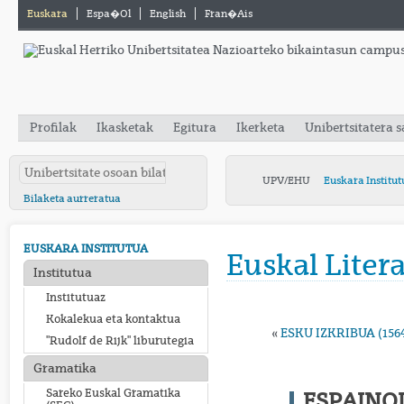
Euskara
Espa�ol
English
Fran�ais
Profilak
Ikasketak
Egitura
Ikerketa
Unibertsitatera 
UPV/EHU
Euskara Institut
Bilaketa aurreratua
EUSKARA INSTITUTUA
Euskal Liter
Institutua
Institutuaz
Kokalekua eta kontaktua
«
ESKU IZKRIBUA (1564
"Rudolf de Rijk" liburutegia
Gramatika
Sareko Euskal Gramatika
ESPAINOL