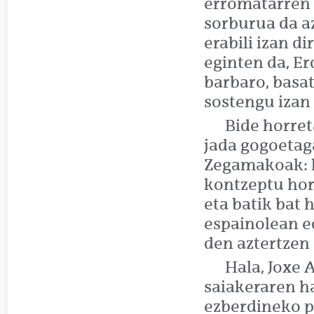
erromatarren 
sorburua da az
erabili izan d
eginten da, E
barbaro, basat
sostengu izan 
Bide horret
jada gogoetag
Zegamakoak: hi
kontzeptu hor
eta batik bat 
espainolean e
den aztertzen
Hala, Joxe 
saiakeraren ha
ezberdineko p