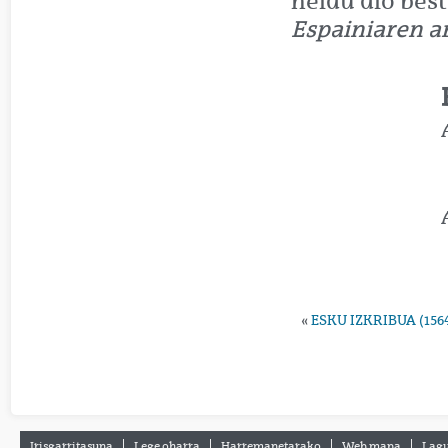
heldu dio bes
Espainiaren a
«
ESKU IZKRIBUA (1564
Irisgarritasuna
Lege oharra
Harremanetarako
Web mapa
Lagu