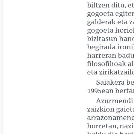
biltzen ditu, 
gogoeta egite
galderak eta z
gogoeta horiek
bizitasun hand
begirada ironi
harreran badu
filosofikoak a
eta zirikatzail
Saiakera be
1995ean berta
Azurmendi s
zaizkion gaie
arrazonamendu
horretan, nazi