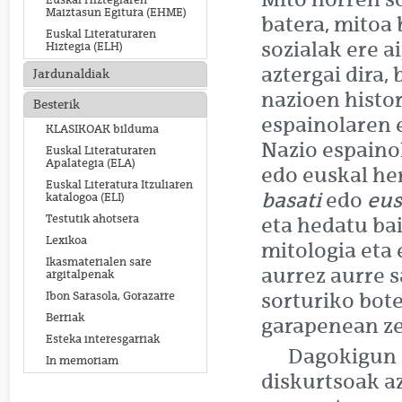
Euskal Hiztegiaren
Maiztasun Egitura (EHME)
batera, mitoa 
Euskal Literaturaren
sozialak ere a
Hiztegia (ELH)
aztergai dira,
Jardunaldiak
nazioen histor
Besterik
espainolaren e
KLASIKOAK bilduma
Nazio espaino
Euskal Literaturaren
Apalategia (ELA)
edo euskal her
Euskal Literatura Itzuliaren
basati
edo
eus
katalogoa (ELI)
Testutik ahotsera
eta hedatu ba
Lexikoa
mitologia eta 
Ikasmaterialen sare
aurrez aurre s
argitalpenak
sorturiko bot
Ibon Sarasola, Gorazarre
Berriak
garapenean zei
Esteka interesgarriak
Dagokigun s
In memoriam
diskurtsoak a