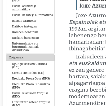
(SEG)
Joxe Azu
Euskal adizkitegi
automatikoa
Joxe Azurm
Euskal kasutegi automatikoa
Espainolak et
Basque Grammar
Datiboa hiztegian
1992an argita
Kalkoen behatokia
lehenengo bert
Euskara bariazioan
hamarkadan; b
Birformulazioa eta
birformulatzaileak
Ibinagabeitia”
diskurtsoan
Irakurleen 
Corpusak
eta euskaldu
Egungo Testuen Corpusa
(ETC)
ez zen genero 
Corpus Historikoa (CH)
hartara, saia
Ereduzko Prosa Gaur (EPG)
aipagarriagoa
Ereduzko Prosa Dinamikoa
(EPD)
eragina berebi
Euskal Klasikoen Corpusa
modernoaren h
(EKC)
Azurmendiren 
Hizkuntzen arteko Corpusa
(HAC)