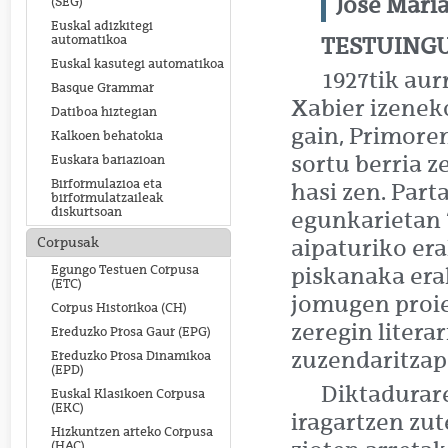
Jose Maria
(SEG)
Euskal adizkitegi
automatikoa
TESTUING
Euskal kasutegi automatikoa
1927tik aurr
Basque Grammar
Xabier izenek
Datiboa hiztegian
gain, Primore
Kalkoen behatokia
sortu berria z
Euskara bariazioan
Birformulazioa eta
hasi zen. Part
birformulatzaileak
diskurtsoan
egunkarietan “
Corpusak
aipaturiko er
Egungo Testuen Corpusa
piskanaka era
(ETC)
jomugen proie
Corpus Historikoa (CH)
zeregin litera
Ereduzko Prosa Gaur (EPG)
zuzendaritzape
Ereduzko Prosa Dinamikoa
(EPD)
Diktadurare
Euskal Klasikoen Corpusa
(EKC)
iragartzen zu
Hizkuntzen arteko Corpusa
(HAC)