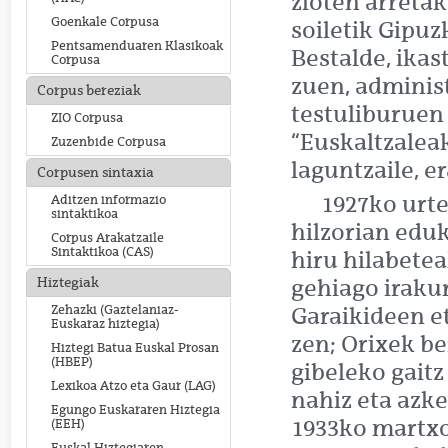
zioten arreta
Goenkale Corpusa
soiletik Gipu
Pentsamenduaren Klasikoak
Bestalde, ikas
Corpusa
zuen, adminis
Corpus bereziak
testuliburuen
ZIO Corpusa
“Euskaltzalea
Zuzenbide Corpusa
laguntzaile, e
Corpusen sintaxia
1927ko urte
Aditzen informazio
sintaktikoa
hilzorian edu
Corpus Arakatzaile
Sintaktikoa (CAS)
hiru hilabetea
Hiztegiak
gehiago irakur
Zehazki (Gaztelaniaz-
Garaikideen e
Euskaraz hiztegia)
zen; Orixek be
Hiztegi Batua Euskal Prosan
(HBEP)
gibeleko gaitz
Lexikoa Atzo eta Gaur (LAG)
nahiz eta azke
Egungo Euskararen Hiztegia
1933ko martxoa
(EEH)