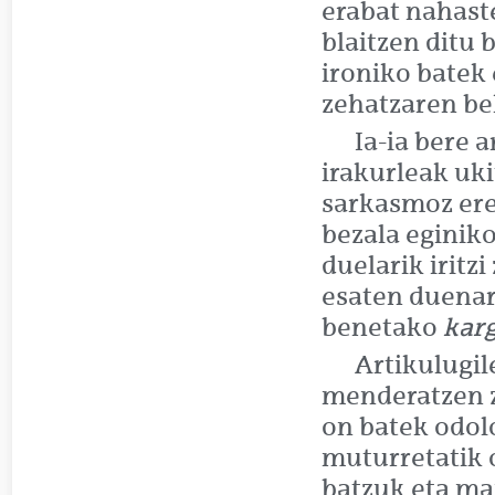
erabat nahast
blaitzen ditu 
ironiko batek
zehatzaren b
Ia-ia bere 
irakurleak ukit
sarkasmoz ere
bezala eginiko
duelarik iritz
esaten duenar
benetako
kar
Artikulugil
menderatzen z
on batek odol
muturretatik 
batzuk eta ma