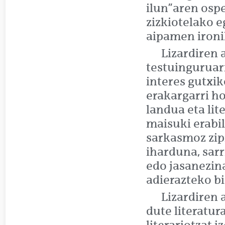
ilun”aren ospe
zizkiotelako e
aipamen ironi
Lizardiren 
testuinguruar
interes gutxiko
erakargarri ho
landua eta lit
maisuki erabil
sarkasmoz zip
iharduna, sarr
edo jasanezin
adierazteko bi
Lizardiren 
dute literatur