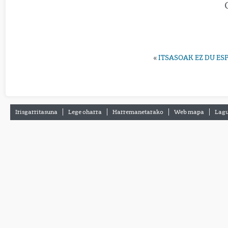
«
ITSASOAK EZ DU ES
Irisgarritasuna
Lege oharra
Harremanetarako
Web mapa
Lagu