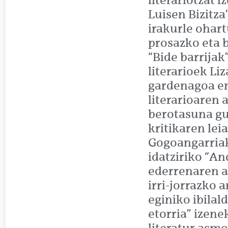
literariotzat 
Luisen Bizitza
irakurle ohart
prosazko eta 
“Bide barrijak
literarioek Li
gardenagoa em
literarioaren 
berotasuna gu
kritikaren lei
Gogoangarriak
idatziriko “An
ederrenaren a
irri-jorrazko 
eginiko ibilal
etorria” izene