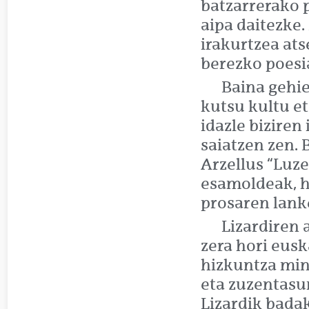
batzarrerako 
aipa daitezke.
irakurtzea ats
berezko poesia
Baina gehie
kutsu kultu et
idazle biziren
saiatzen zen. 
Arzellus “Luze
esamoldeak, hi
prosaren lanke
Lizardiren 
zera hori eusk
hizkuntza min
eta zuzentasu
Lizardik badak