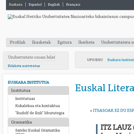
Euskara
Español
English
Français
Profilak
Ikasketak
Egitura
Ikerketa
Unibertsitatera 
UPV/EHU
Euskara Institut
Bilaketa aurreratua
EUSKARA INSTITUTUA
Euskal Liter
Institutua
Institutuaz
Kokalekua eta kontaktua
«
ITSASOAK EZ DU ES
"Rudolf de Rijk" liburutegia
Gramatika
ITZ LAUZ 
Sareko Euskal Gramatika