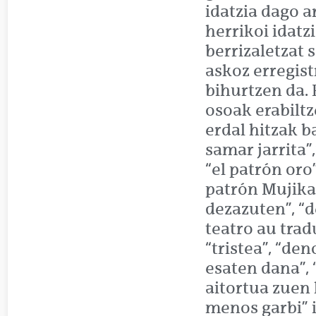
idatzia dago a
herrikoi idatzi
berrizaletzat 
askoz erregist
bihurtzen da.
osoak erabiltz
erdal hitzak b
samar jarrita”
“el patrón oro”
patrón Mujika”
dezazuten”, “d
teatro au trad
“tristea”, “de
esaten dana”, 
aitortua zuen 
menos garbi” i