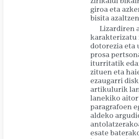
zirikaldi bika
giroa eta azk
bisita azaltze
Lizardiren 
karakterizatu 
dotorezia eta 
prosa pertsona
iturritatik ed
zituen eta hai
ezaugarri dis
artikulurik l
lanekiko aitor
paragrafoen e
aldeko argudi
antolatzerakoa
esate baterak