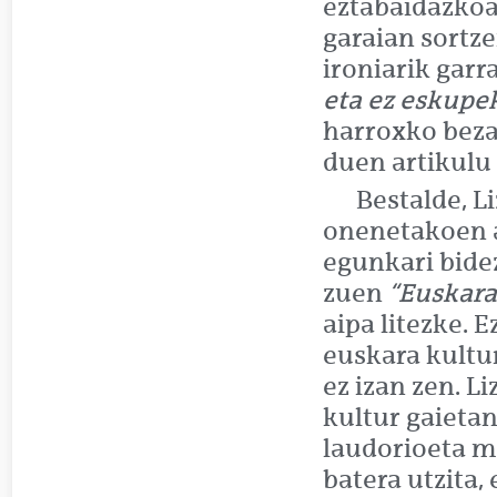
eztabaidazkoa
garaian sortze
ironiarik garr
eta ez eskupe
harroxko beza
duen artikulu 
Bestalde, L
onenetakoen a
egunkari bide
zuen
“Euskara
aipa litezke.
euskara kultur
ez izan zen. L
kultur gaietan
laudorioeta m
batera utzita,