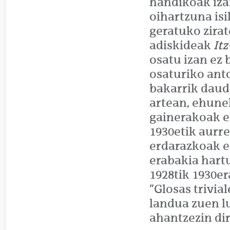
handikoak iza
oihartzuna is
geratuko zira
adiskideak
It
osatu izan ez 
osaturiko ant
bakarrik daude
artean, ehunek
gainerakoak e
1930etik aurre
erdarazkoak e
erabakia hart
1928tik 1930er
“Glosas trivial
landua zuen 
ahantzezin di