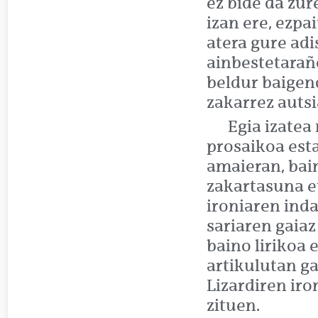
ez bide da zur
izan ere, ezpai
atera gure adi
ainbestetarañ
beldur baigen
zakarrez autsia
Egia izatea
prosaikoa est
amaieran, bain
zakartasuna e
ironiaren inda
sariaren gaiaz
baino lirikoa
artikulutan g
Lizardiren iro
zituen.