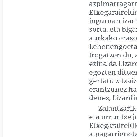
azpimarragarri
Etxegaraireki
inguruan izan
sorta, eta big
aurkako eraso
Lehenengoetan
frogatzen du,
ezina da Lizar
egozten dituen
gertatu zitzai
erantzunez hai
denez, Lizardi
Zalantzarik
eta urruntze 
Etxegarairekik
aipagarrieneta