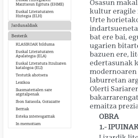
Euskal Hiztegiaren
Osasun makale
Maiztasun Egitura (EHME)
kultur eragile
Euskal Literaturaren
Hiztegia (ELH)
Urte horietak
Jardunaldiak
indartsueneta
bat ere bai, e
Besterik
ugarien bitart
KLASIKOAK bilduma
Euskal Literaturaren
bazuen ere, li
Apalategia (ELA)
edertasunak k
Euskal Literatura Itzuliaren
katalogoa (ELI)
modernoaren ga
Testutik ahotsera
laburretan arg
Lexikoa
Olerti Sariare
Ikasmaterialen sare
argitalpenak
bakarrarengat
Ibon Sarasola, Gorazarre
emaitza prezi
Berriak
OBRA
Esteka interesgarriak
In memoriam
1.- IPUINA
Lizardik li