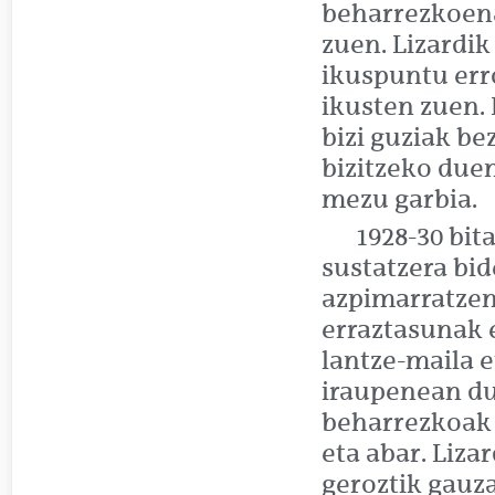
beharrezkoena
zuen. Lizardik
ikuspuntu err
ikusten zuen.
bizi guziak be
bizitzeko due
mezu garbia.
1928-30 bit
sustatzera bid
azpimarratzen
erraztasunak 
lantze-maila 
iraupenean du
beharrezkoak s
eta abar. Liza
geroztik gauza