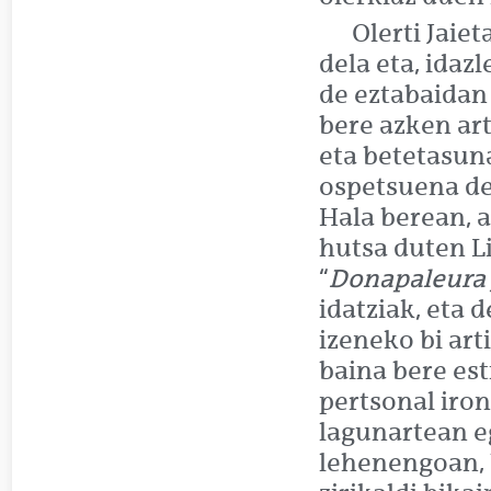
Olerti Jaie
dela eta, idaz
de eztabaidan 
bere azken ar
eta betetasu
ospetsuena de
Hala berean, a
hutsa duten L
“
Donapaleura j
idatziak, eta 
izeneko bi art
baina bere est
pertsonal iron
lagunartean e
lehenengoan, 