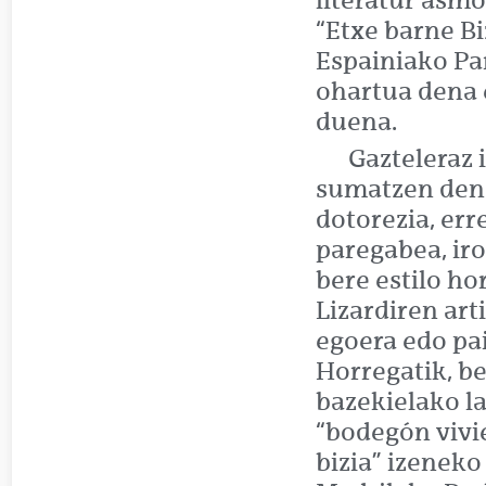
literatur asmo
“Etxe barne Bi
Espainiako Pa
ohartua dena 
duena.
Gazteleraz 
sumatzen den b
dotorezia, er
paregabea, ir
bere estilo ho
Lizardiren art
egoera edo pa
Horregatik, be
bazekielako la
“bodegón vivie
bizia” izeneko