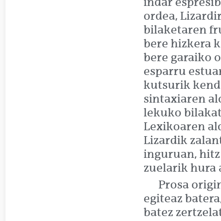
indar espresib
ordea, Lizard
bilaketaren fr
bere hizkera k
bere garaiko 
esparru estua
kutsurik kend
sintaxiaren a
lekuko bilakat
Lexikoaren ald
Lizardik zala
inguruan, hit
zuelarik hura 
Prosa origi
egiteaz batera
batez zertzel