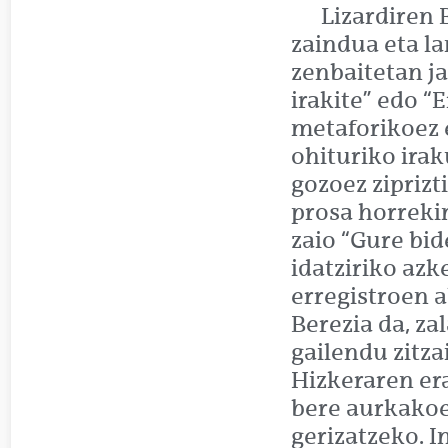
Lizardiren 
zaindua eta l
zenbaitetan j
irakite” edo “E
metaforikoez e
ohituriko irak
gozoez ziprizt
prosa horrekin
zaio “Gure bid
idatziriko azk
erregistroen 
Berezia da, za
gailendu zitza
Hizkeraren er
bere aurkakoe
gerizatzeko. I