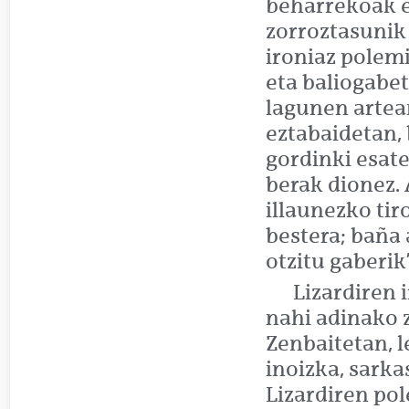
beharrekoak es
zorroztasunik
ironiaz polem
eta baliogabet
lagunen artea
eztabaidetan,
gordinki esate
berak dionez.
illaunezko tir
bestera; baña 
otzitu gaberik”
Lizardiren 
nahi adinako 
Zenbaitetan, l
inoizka, sarka
Lizardiren pol