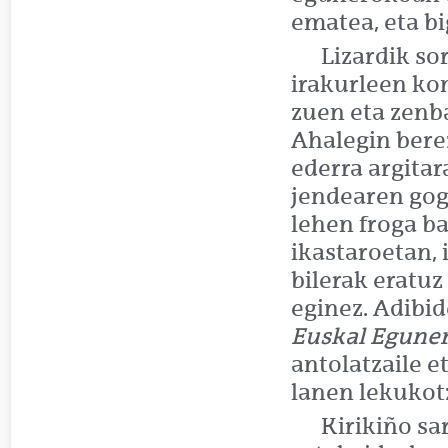
ematea, eta bi
Lizardik so
irakurleen ko
zuen eta zenba
Ahalegin berez
ederra argita
jendearen gog
lehen froga b
ikastaroetan, 
bilerak eratu
eginez. Adibi
Euskal Egune
antolatzaile e
lanen lekukotz
Kirikiño sa