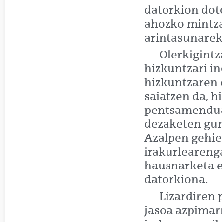
datorkion dot
ahozko mintza
arintasunarek
Olerkigintz
hizkuntzari in
hizkuntzaren 
saiatzen da, h
pentsamenduak
dezaketen gun
Azalpen gehie
irakurlearenga
hausnarketa e
datorkiona.
Lizardiren 
jasoa azpimar