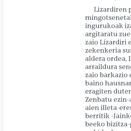
Lizardiren 
mingotsenetak
ingurukoak iza
argitaratu zue
zaio Lizardiri
zekenkeria su
aldera ordea,
arraildura sen
zaio barkazio 
baino hausnar
eragiten duten
Zenbatu ezin-
aien illeta-er
berritik -Jaink
beeko bizitza