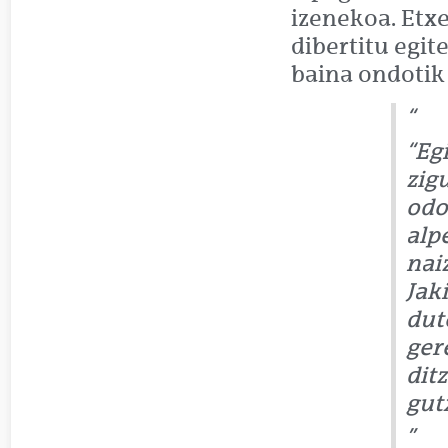
izenekoa. Etx
dibertitu egit
baina ondotik
“Eg
zig
odo
alp
nai
Jak
dut
gere
dit
gut