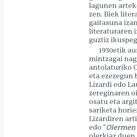
lagunen arte
zen. Biek lit
gaitasuna izan
literaturaren 
guztiz ikuspeg
1930etik au
mintzagai nag
antolaturiko O
eta ezezegun b
Lizardi edo La
zereginaren o
osatu eta argi
sariketa horie
Lizardiren art
edo “
Olermen 
olerkiaz duen