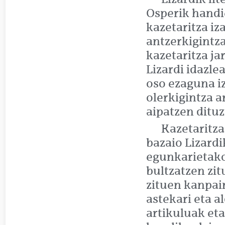
Osperik handie
kazetaritza iz
antzerkigintza
kazetaritza j
Lizardi idazl
oso ezaguna i
olerkigintza a
aipatzen dituz
Kazetaritza
bazaio Lizardi
egunkarietako
bultzatzen zit
zituen kanpai
astekari eta a
artikuluak eta