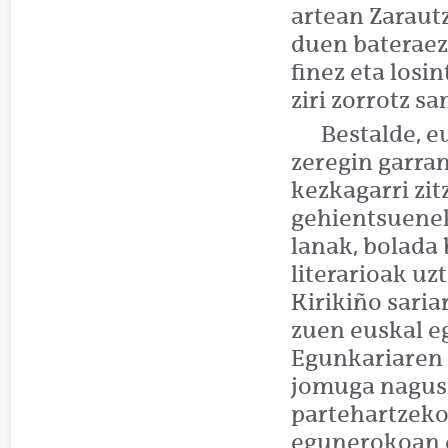
artean Zaraut
duen bateraezi
finez eta losi
ziri zorrotz s
Bestalde, e
zeregin garran
kezkagarri zi
gehientsuenek
lanak, bolada 
literarioak uz
Kirikiño saria
zuen euskal e
Egunkariaren 
jomuga nagusi
partehartzeko
egunerokoan 