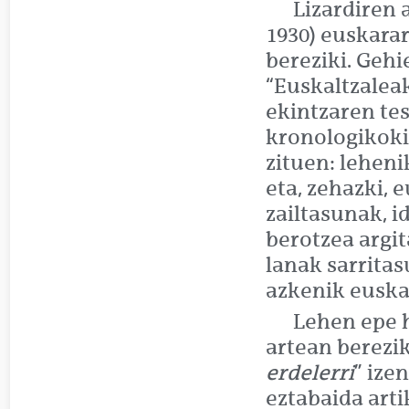
Lizardiren 
1930) euskara
bereziki. Geh
“Euskaltzalea
ekintzaren tes
kronologikoki
zituen: lehen
eta, zehazki, 
zailtasunak, i
berotzea argit
lanak sarritas
azkenik euskal
Lehen epe 
artean berezik
erdelerri
” ize
eztabaida art