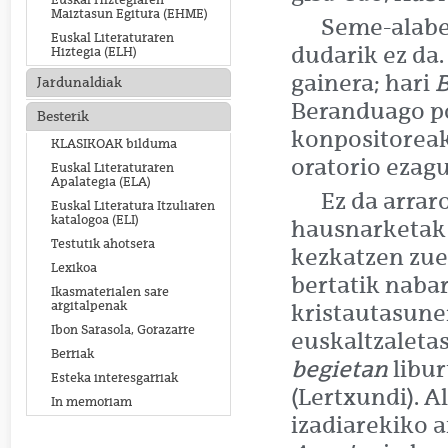
Euskal Hiztegiaren
Maiztasun Egitura (EHME)
Seme-alaben
Euskal Literaturaren
dudarik ez da
Hiztegia (ELH)
gainera; hari
B
Jardunaldiak
Beranduago po
Besterik
konpositoreak
KLASIKOAK bilduma
oratorio ezagu
Euskal Literaturaren
Apalategia (ELA)
Ez da arrar
Euskal Literatura Itzuliaren
katalogoa (ELI)
hausnarketak 
Testutik ahotsera
kezkatzen zuen
Lexikoa
bertatik nabar
Ikasmaterialen sare
argitalpenak
kristautasune
Ibon Sarasola, Gorazarre
euskaltzaleta
Berriak
begietan
libur
Esteka interesgarriak
(Lertxundi). A
In memoriam
izadiarekiko 