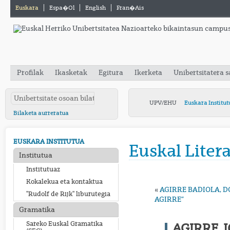
Euskara
Espa�ol
English
Fran�ais
Profilak
Ikasketak
Egitura
Ikerketa
Unibertsitatera 
UPV/EHU
Euskara Institut
Bilaketa aurreratua
EUSKARA INSTITUTUA
Euskal Liter
Institutua
Institutuaz
Kokalekua eta kontaktua
«
AGIRRE BADIOLA, D
"Rudolf de Rijk" liburutegia
AGIRRE”
Gramatika
Sareko Euskal Gramatika
AGIRRE, 