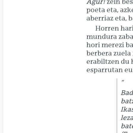
Agur!
zein bes
poeta eta, azk
aberriaz eta, 
Horren hari
mundura zabal
hori merezi b
berbera zuela
erabiltzen du 
esparrutan eu
Bad
bat
Ika
lez
bat