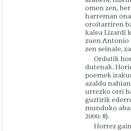
omen zen, ber
harreman onar
oroitarriren b
kalea Lizardi
zuen Antonio M
zen seinale, z
Ordutik hon
dutenak. Horie
poemek iraku
azaldu nahian 
urrezko orri ba
guztirik ederr
munduko abant
2000: 8).
Horrez gain