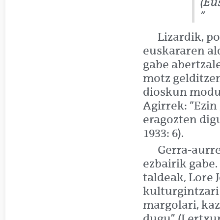
(Eu
Lizardik, p
euskararen al
gabe abertzal
motz gelditzen
dioskun modua
Agirrek: “Ezin
eragozten digu
1933: 6).
Gerra-aurre
ezbairik gabe.
taldeak, Lore 
kulturgintzari
margolari, kaz
dugu” (Lertxu