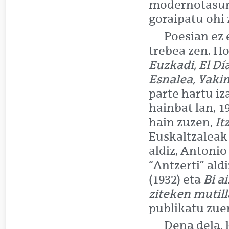
modernotasuna
goraipatu ohi 
Poesian ez 
trebea zen. H
Euzkadi, El Dí
Esnalea, Yakin
parte hartu iz
hainbat lan, 1
hain zuzen,
It
Euskaltzaleak
aldiz, Antoni
“Antzerti” ald
(1932) eta
Bi a
ziteken mutil
publikatu zue
Dena dela, 