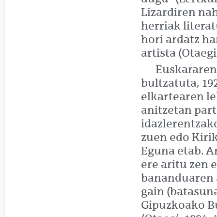
Lizardiren na
herriak litera
hori ardatz ha
artista (Otaegi,
Euskararen
bultzatuta, 19
elkartearen le
anitzetan part
idazlerentzak
zuen edo Kirik
Eguna etab. An
ere aritu zen 
bananduaren a
gain (batasun
Gipuzkoako Bu