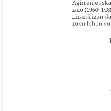
Agirreri euska
zaio (1960: 148
Lizardi izan d
zuen lehen eus