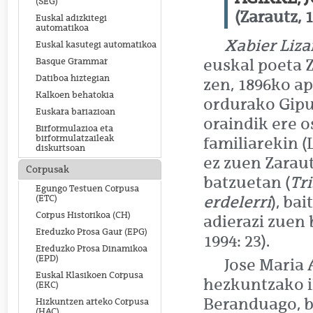
(SEG)
(Zarautz, 
Euskal adizkitegi
automatikoa
Xabier Liza
Euskal kasutegi automatikoa
euskal poeta 
Basque Grammar
Datiboa hiztegian
zen, 1896ko ap
Kalkoen behatokia
ordurako Gipuz
Euskara bariazioan
oraindik ere o
Birformulazioa eta
birformulatzaileak
familiarekin (L
diskurtsoan
ez zuen Zaraut
Corpusak
batzuetan (
Tr
Egungo Testuen Corpusa
erdelerri
), ba
(ETC)
Corpus Historikoa (CH)
adierazi zuen 
Ereduzko Prosa Gaur (EPG)
1994: 23).
Ereduzko Prosa Dinamikoa
(EPD)
Jose Maria 
Euskal Klasikoen Corpusa
hezkuntzako ik
(EKC)
Beranduago, ba
Hizkuntzen arteko Corpusa
(HAC)