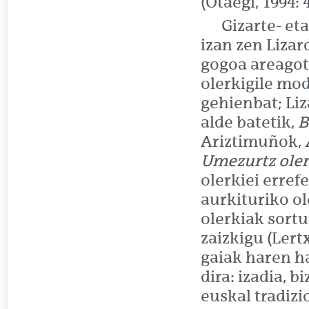
(Otaegi, 1994: 4
Gizarte- et
izan zen Lizar
gogoa areagot
olerkigile mod
gehienbat; Liz
alde batetik,
B
Ariztimuñok,
Umezurtz ole
olerkiei erref
aurkituriko o
olerkiak sort
zaizkigu (Lert
gaiak haren h
dira: izadia, b
euskal tradizi