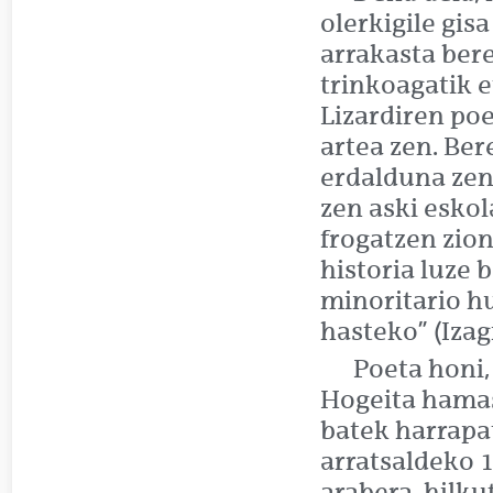
olerkigile gis
arrakasta bere
trinkoagatik 
Lizardiren po
artea zen. Ber
erdalduna zen
zen aski eskol
frogatzen zion
historia luze 
minoritario hu
hasteko” (Izagi
Poeta honi, 
Hogeita hamas
batek harrapa
arratsaldeko 1
arabera, hilku