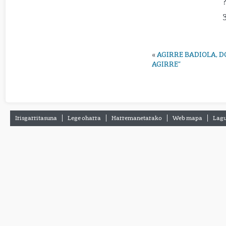
«
AGIRRE BADIOLA, D
AGIRRE”
Irisgarritasuna
Lege oharra
Harremanetarako
Web mapa
Lagu