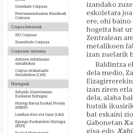
izandako zuze
Goenkale Corpusa
eskoletara jo
Pentsamenduaren Klasikoak
Corpusa
ere, ohi baino
Corpus bereziak
hogeita bat ur
ZIO Corpusa
Zentralean ama
Zuzenbide Corpusa
metalikoen fa
Corpusen sintaxia
izan zuelarik 
Aditzen informazio
Baldintza 
sintaktikoa
Corpus Arakatzaile
dela medio, Z
Sintaktikoa (CAS)
Eizagirrerekin
Hiztegiak
izan ziren erl
Zehazki (Gaztelaniaz-
dela, alaba ba
Euskaraz hiztegia)
Hiztegi Batua Euskal Prosan
hutsik ikusiri
(HBEP)
bat eskaini zi
Lexikoa Atzo eta Gaur (LAG)
Gabonetan Xab
Egungo Euskararen Hiztegia
(EEH)
gisa-edo,
Xabi