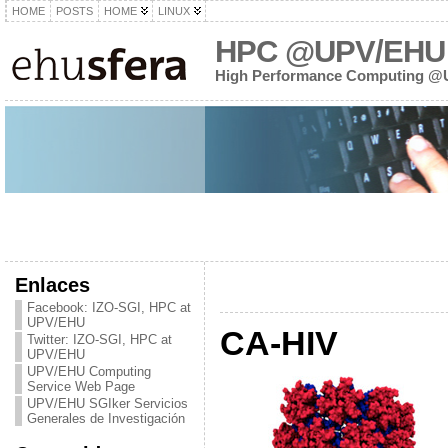
HOME
POSTS
HOME
LINUX
HPC @UPV/EHU
High Performance Computing 
Enlaces
Facebook: IZO-SGI, HPC at
UPV/EHU
CA-HIV
Twitter: IZO-SGI, HPC at
UPV/EHU
UPV/EHU Computing
Service Web Page
UPV/EHU SGIker Servicios
Generales de Investigación