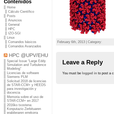
Contenidos
Home
Cálculo Científico
Posts
Anuncios
General
HPC
IZO-SGI
Linux
February 6th, 2013 | Category:
Comandos básicos
Comandos Avanzados
HPC @UPV/EHU
Leave a Reply
Special Issue “Large Eddy
Simulation and Turbulence
Modeling”
Licencias de software
You must be
logged in
to post a 
Siemens PLM
Solicitud 2018 de licencias
de STAR-CCM+ y HEEDS
para investigación y
docencia
Memoria sobre el uso de
STAR-CCM+ en 2017
2016ko txostena:
Konputazio Zerbituaren
erabileraren errekorra