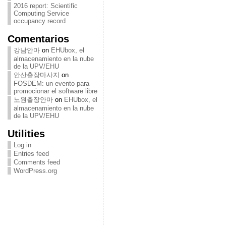
2016 report: Scientific
Computing Service
occupancy record
Comentarios
강남안마
on
EHUbox, el
almacenamiento en la nube
de la UPV/EHU
안산출장마사지
on
FOSDEM: un evento para
promocionar el software libre
노원출장안마
on
EHUbox, el
almacenamiento en la nube
de la UPV/EHU
Utilities
Log in
Entries feed
Comments feed
WordPress.org