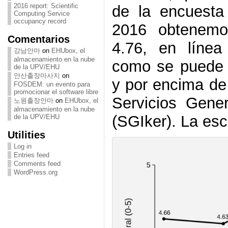
2016 report: Scientific
de la encuest
Computing Service
occupancy record
2016 obtenemo
Comentarios
4.76, en línea
강남안마
on
EHUbox, el
almacenamiento en la nube
como se puede o
de la UPV/EHU
안산출장마사지
on
y por encima de 
FOSDEM: un evento para
promocionar el software libre
Servicios Gener
노원출장안마
on
EHUbox, el
almacenamiento en la nube
(SGIker). La esc
de la UPV/EHU
Utilities
Log in
Entries feed
Comments feed
WordPress.org