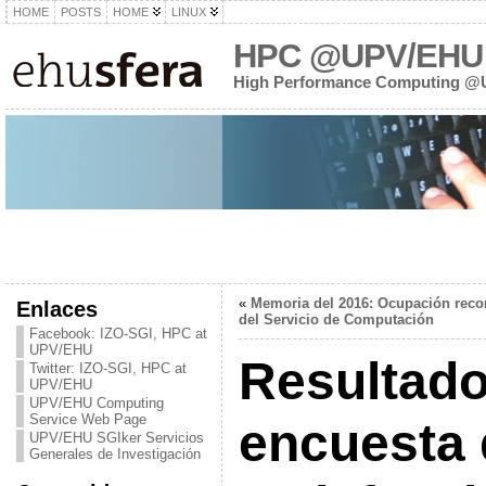
HOME
POSTS
HOME
LINUX
HPC @UPV/EHU
High Performance Computing 
«
Memoria del 2016: Ocupación reco
Enlaces
del Servicio de Computación
Facebook: IZO-SGI, HPC at
UPV/EHU
Resultado
Twitter: IZO-SGI, HPC at
UPV/EHU
UPV/EHU Computing
Service Web Page
encuesta 
UPV/EHU SGIker Servicios
Generales de Investigación