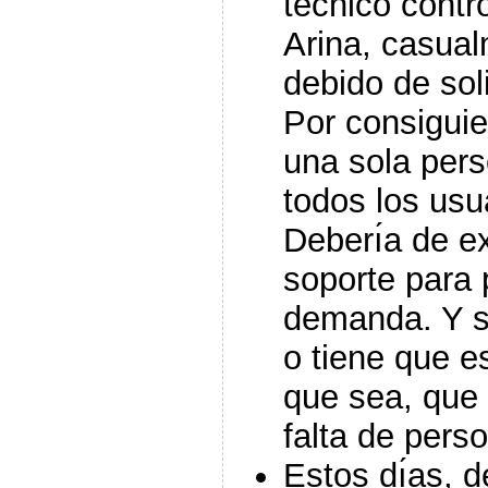
técnico cont
Arina, casual
debido de sol
Por consiguie
una sola per
todos los usua
Deberı́a de ex
soporte para 
demanda. Y s
o tiene que es
que sea, que 
falta de perso
Estos dı́as, 