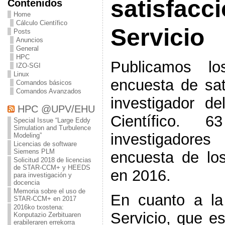
satisfacc
Contenidos
Home
Cálculo Científico
Servicio
Posts
Anuncios
General
HPC
Publicamos lo
IZO-SGI
Linux
encuesta de sat
Comandos básicos
Comandos Avanzados
investigador de
HPC @UPV/EHU
Científico. 6
Special Issue “Large Eddy
Simulation and Turbulence
investigador
Modeling”
Licencias de software
Siemens PLM
encuesta de lo
Solicitud 2018 de licencias
de STAR-CCM+ y HEEDS
en 2016.
para investigación y
docencia
Memoria sobre el uso de
En cuanto a la 
STAR-CCM+ en 2017
2016ko txostena:
Servicio, que e
Konputazio Zerbituaren
erabileraren errekorra