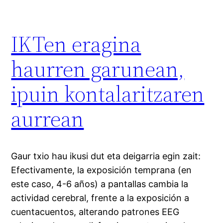
IKTen eragina
haurren garunean,
ipuin kontalaritzaren
aurrean
Gaur txio hau ikusi dut eta deigarria egin zait:
Efectivamente, la exposición temprana (en
este caso, 4-6 años) a pantallas cambia la
actividad cerebral, frente a la exposición a
cuentacuentos, alterando patrones EEG