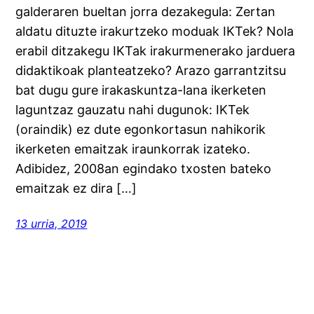
galderaren bueltan jorra dezakegula: Zertan
aldatu dituzte irakurtzeko moduak IKTek? Nola
erabil ditzakegu IKTak irakurmenerako jarduera
didaktikoak planteatzeko? Arazo garrantzitsu
bat dugu gure irakaskuntza-lana ikerketen
laguntzaz gauzatu nahi dugunok: IKTek
(oraindik) ez dute egonkortasun nahikorik
ikerketen emaitzak iraunkorrak izateko.
Adibidez, 2008an egindako txosten bateko
emaitzak ez dira […]
13 urria, 2019