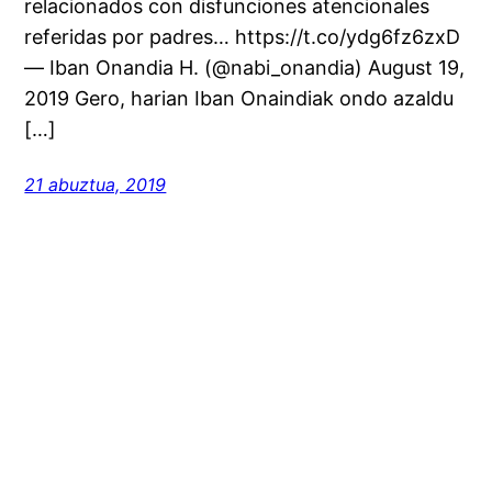
relacionados con disfunciones atencionales
referidas por padres… https://t.co/ydg6fz6zxD
— Iban Onandia H. (@nabi_onandia) August 19,
2019 Gero, harian Iban Onaindiak ondo azaldu
[…]
21 abuztua, 2019