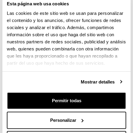
Posteriormente, el Instituto de
Investigación
Esta página web usa cookies
Sanitaria Marqués de Valdecilla (IDIVAL)
y el
Las cookies de este sitio web se usan para personalizar
Hospital Universitario Marqués de Valdecilla de
el contenido y los anuncios, ofrecer funciones de redes
Cantabria
se encargaron de cargar dicho péptido en
sociales y analizar el tráfico. Además, compartimos
las células que inician una respuesta inmunitaria
información sobre el uso que haga del sitio web con
adaptativa en nuestro organismo (llamadas
nuestros partners de redes sociales, publicidad y análisis
dendríticas). También se ocuparon de hacer los
web, quienes pueden combinarla con otra información
posteriores ensayos biológicos in vitro e in vivo. De
que les haya proporcionado o que hayan recopilado a
esas pruebas de laboratorio se obtuvieron resultados
partir del uso que haya hecho de sus servicios.
positivos.
En el artículo ya mencionado se evidencia la
Mostrar detalles
viabilidad práctica del método, pasando de una
investigación de carácter básico a una investigación
traslacional. De ese modo, se prepara el terreno
Permitir todas
para posibles aplicaciones clínicas a corto y medio
plazo para poder obtener vacunas efectivas contra
diversos tipos de enfermedades.
Personalizar
Una vacuna universal contra todas las