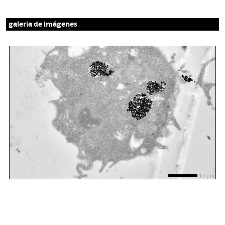
galería de imágenes
I
m
a
g