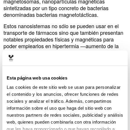
magnetosomas, nanopartículas magnéticas
sintetizadas por un tipo concreto de bacterias
denominadas bacterias magnetotácticas.
Estos nanosistemas no sólo se pueden usar en el
transporte de fármacos sino que también presentan
notables propiedades físicas y magnéticas para
poder emplearlos en hipertermia —aumento de la
temperatura corporal—, así como en el transporte
guiado de fármacos. “El presente trabajo se centra
en el estudio del potencial terapéutico de los
magnetosomas en tratamientos de hipertermia
magnética, una técnica que aprovecha la energía
Esta página web usa cookies
térmica producida por nanopartículas magnéticas
Las cookies de este sitio web se usan para personalizar
bajo la acción de un campo magnético alterno para
el contenido y los anuncios, ofrecer funciones de redes
eliminar las células cancerígenas”, señala David
sociales y analizar el tráfico. Además, compartimos
Muñoz Rodríguez, investigador del Departamento de
información sobre el uso que haga del sitio web con
Inmunología, Microbiología y Parasitología de la
nuestros partners de redes sociales, publicidad y análisis
UPV/EHU.
web, quienes pueden combinarla con otra información
que les haya proporcionado o que hayan recopilado a