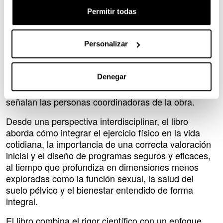
mejorar la salud ósea, cardiovascular y metabólica, y
Permitir todas
de favorecer el bienestar emocional y general, a
partir de la evidencia científica más reciente. “Cada
capítulo ha sido escrito por especialistas en la
Personalizar
materia, quienes plasman su visión sobre los retos a
los que será necesario enfrentarse en el futuro
Denegar
inmediato, aportando enfoques complementarios
desde la investigación y la práctica profesional”,
señalan las personas coordinadoras de la obra.
Desde una perspectiva interdisciplinar, el libro
aborda cómo integrar el ejercicio físico en la vida
cotidiana, la importancia de una correcta valoración
inicial y el diseño de programas seguros y eficaces,
al tiempo que profundiza en dimensiones menos
exploradas como la función sexual, la salud del
suelo pélvico y el bienestar entendido de forma
integral.
El libro combina el rigor científico con un enfoque