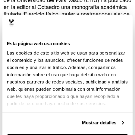
en la editorial Octaedro una monografía académica
titulada ‘
Ejercicio físico, mujer y postmenopausia: de
la evidencia a la práctica
’, coordinada por Ilargi
Gorostegi Anduaga y Mikel Tous Espelosin. La obra
se estructura en siete capítulos, en los que
participan diferentes autoras y autores especialistas
Esta página web usa cookies
en el ámbito del ejercicio físico y la salud.
Las cookies de este sitio web se usan para personalizar
La postmenopausia marca una nueva etapa en la
el contenido y los anuncios, ofrecer funciones de redes
vida de la mujer, caracterizada por cambios
sociales y analizar el tráfico. Además, compartimos
fisiológicos y hormonales, pero también por nuevas
información sobre el uso que haga del sitio web con
oportunidades para cuidar la salud y el bienestar. En
nuestros partners de redes sociales, publicidad y análisis
ese contexto, el ejercicio físico se presenta como
web, quienes pueden combinarla con otra información
una herramienta clave no solo para la prevención de
que les haya proporcionado o que hayan recopilado a
enfermedades, sino también para fortalecer la
partir del uso que haya hecho de sus servicios.
autonomía, la vitalidad y la calidad de vida.
Esta obra colectiva combina ciencia y práctica para
Mostrar detalles
mostrar cómo el ejercicio físico se convierte en un
aliado fundamental en la postmenopausia, capaz de