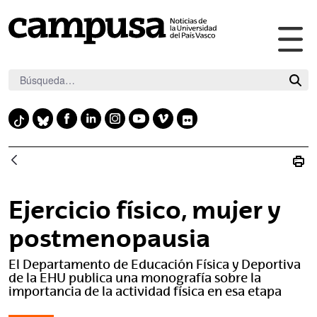
Abr
Saltar al contenido principal
me
pri
F
L
I
Y
V
F
T
B
a
i
n
o
i
l
i
l
c
n
s
u
m
i
k
u
e
k
t
t
e
c
t
e
b
e
a
u
o
k
o
s
Ejercicio físico, mujer y
o
d
g
b
r
k
k
o
i
r
e
postmenopausia
y
k
n
a
El Departamento de Educación Física y Deportiva
m
de la EHU publica una monografía sobre la
importancia de la actividad física en esa etapa